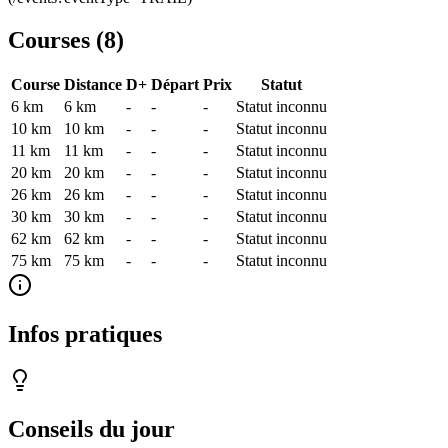
Courses (
8
)
Course
Distance
D+
Départ
Prix
Statut
6 km
6
km
-
-
-
Statut inconnu
10 km
10
km
-
-
-
Statut inconnu
11 km
11
km
-
-
-
Statut inconnu
20 km
20
km
-
-
-
Statut inconnu
26 km
26
km
-
-
-
Statut inconnu
30 km
30
km
-
-
-
Statut inconnu
62 km
62
km
-
-
-
Statut inconnu
75 km
75
km
-
-
-
Statut inconnu
Infos pratiques
Conseils du jour