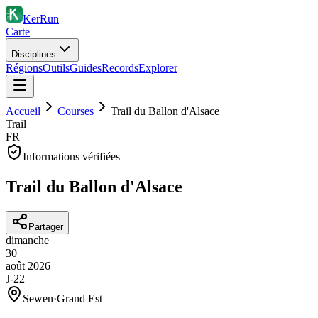
KerRun
Carte
Disciplines
Régions
Outils
Guides
Records
Explorer
Accueil
Courses
Trail du Ballon d'Alsace
Trail
FR
Informations vérifiées
Trail du Ballon d'Alsace
Partager
dimanche
30
août
2026
J-22
Sewen
·
Grand Est