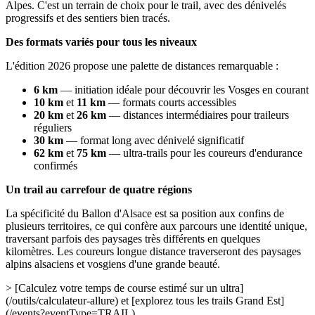
Alpes. C'est un terrain de choix pour le trail, avec des dénivelés
progressifs et des sentiers bien tracés.
Des formats variés pour tous les niveaux
L'édition 2026 propose une palette de distances remarquable :
6 km
— initiation idéale pour découvrir les Vosges en courant
10 km
et
11 km
— formats courts accessibles
20 km
et
26 km
— distances intermédiaires pour traileurs
réguliers
30 km
— format long avec dénivelé significatif
62 km
et
75 km
— ultra-trails pour les coureurs d'endurance
confirmés
Un trail au carrefour de quatre régions
La spécificité du Ballon d'Alsace est sa position aux confins de
plusieurs territoires, ce qui confère aux parcours une identité unique,
traversant parfois des paysages très différents en quelques
kilomètres. Les coureurs longue distance traverseront des paysages
alpins alsaciens et vosgiens d'une grande beauté.
> [Calculez votre temps de course estimé sur un ultra]
(/outils/calculateur-allure) et [explorez tous les trails Grand Est]
(/events?eventType=TRAIL)