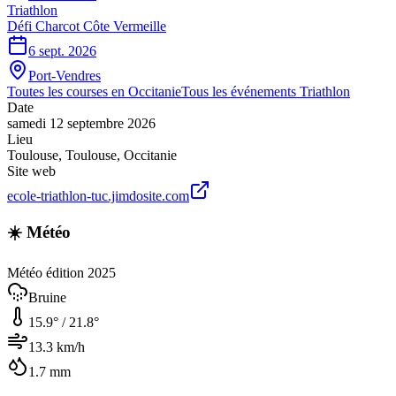
Triathlon
Défi Charcot Côte Vermeille
6 sept. 2026
Port-Vendres
Toutes les courses en
Occitanie
Tous les événements
Triathlon
Date
samedi 12 septembre 2026
Lieu
Toulouse
,
Toulouse
,
Occitanie
Site web
ecole-triathlon-tuc.jimdosite.com
☀️ Météo
Météo édition 2025
Bruine
15.9
° /
21.8
°
13.3
km/h
1.7
mm