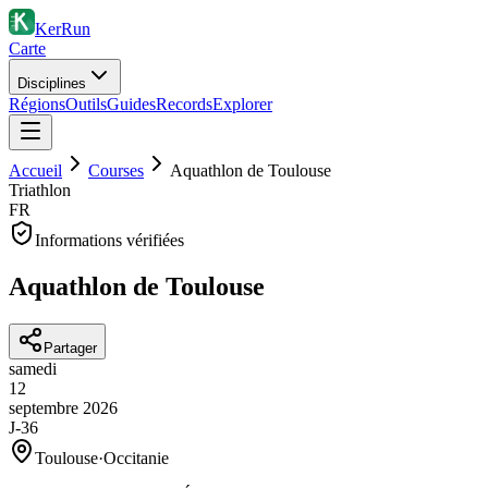
KerRun
Carte
Disciplines
Régions
Outils
Guides
Records
Explorer
Accueil
Courses
Aquathlon de Toulouse
Triathlon
FR
Informations vérifiées
Aquathlon de Toulouse
Partager
samedi
12
septembre
2026
J-36
Toulouse
·
Occitanie