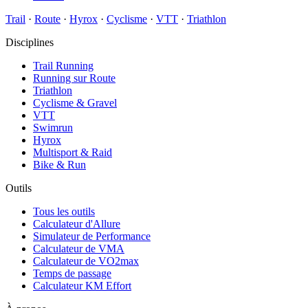
Trail
·
Route
·
Hyrox
·
Cyclisme
·
VTT
·
Triathlon
Disciplines
Trail Running
Running sur Route
Triathlon
Cyclisme & Gravel
VTT
Swimrun
Hyrox
Multisport & Raid
Bike & Run
Outils
Tous les outils
Calculateur d'Allure
Simulateur de Performance
Calculateur de VMA
Calculateur de VO2max
Temps de passage
Calculateur KM Effort