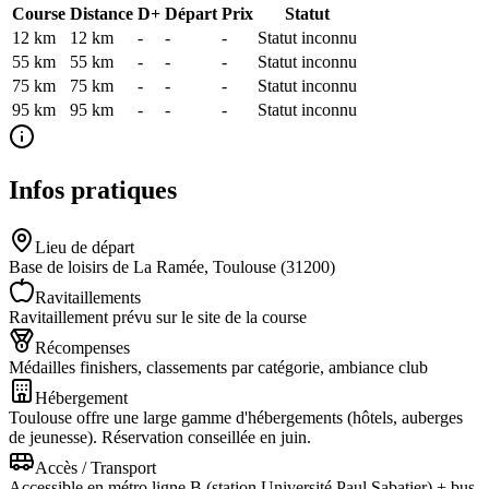
Course
Distance
D+
Départ
Prix
Statut
12 km
12
km
-
-
-
Statut inconnu
55 km
55
km
-
-
-
Statut inconnu
75 km
75
km
-
-
-
Statut inconnu
95 km
95
km
-
-
-
Statut inconnu
Infos pratiques
Lieu de départ
Base de loisirs de La Ramée, Toulouse (31200)
Ravitaillements
Ravitaillement prévu sur le site de la course
Récompenses
Médailles finishers, classements par catégorie, ambiance club
Hébergement
Toulouse offre une large gamme d'hébergements (hôtels, auberges
de jeunesse). Réservation conseillée en juin.
Accès / Transport
Accessible en métro ligne B (station Université Paul Sabatier) + bus,