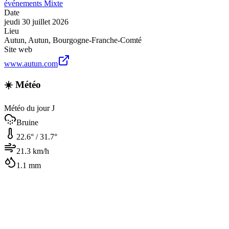
événements
Mixte
Date
jeudi 30 juillet 2026
Lieu
Autun
,
Autun
,
Bourgogne-Franche-Comté
Site web
www.autun.com
☀️ Météo
Météo du jour J
Bruine
22.6
° /
31.7
°
21.3
km/h
1.1
mm