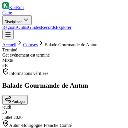
KerRun
Carte
Disciplines
Régions
Outils
Guides
Records
Explorer
Accueil
Courses
Balade Gourmande de Autun
Terminé
Cet événement est terminé
Mixte
FR
Informations vérifiées
Balade Gourmande de Autun
Partager
jeudi
30
juillet
2026
Autun
·
Bourgogne-Franche-Comté