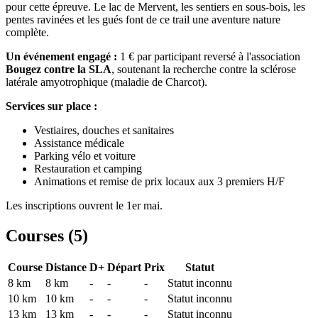
pour cette épreuve. Le lac de Mervent, les sentiers en sous-bois, les
pentes ravinées et les gués font de ce trail une aventure nature
complète.
Un événement engagé :
1 € par participant reversé à l'association
Bougez contre la SLA
, soutenant la recherche contre la sclérose
latérale amyotrophique (maladie de Charcot).
Services sur place :
Vestiaires, douches et sanitaires
Assistance médicale
Parking vélo et voiture
Restauration et camping
Animations et remise de prix locaux aux 3 premiers H/F
Les inscriptions ouvrent le 1er mai.
Courses (
5
)
Course
Distance
D+
Départ
Prix
Statut
8 km
8
km
-
-
-
Statut inconnu
10 km
10
km
-
-
-
Statut inconnu
13 km
13
km
-
-
-
Statut inconnu