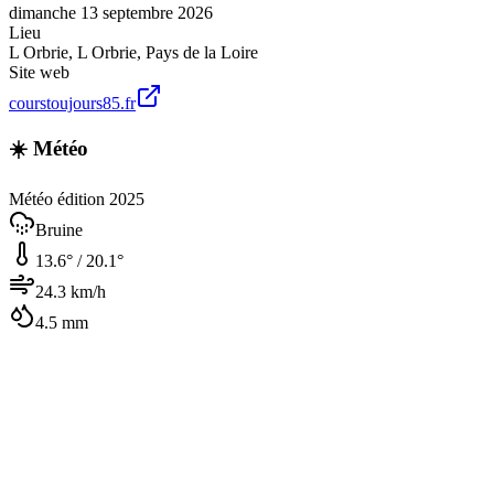
dimanche 13 septembre 2026
Lieu
L Orbrie
,
L Orbrie
,
Pays de la Loire
Site web
courstoujours85.fr
☀️ Météo
Météo édition 2025
Bruine
13.6
° /
20.1
°
24.3
km/h
4.5
mm