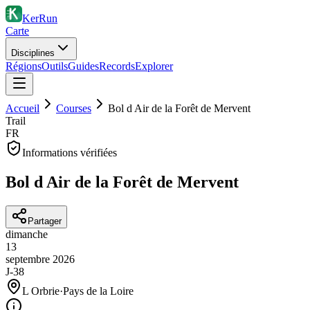
KerRun
Carte
Disciplines
Régions
Outils
Guides
Records
Explorer
Accueil
Courses
Bol d Air de la Forêt de Mervent
Trail
FR
Informations vérifiées
Bol d Air de la Forêt de Mervent
Partager
dimanche
13
septembre
2026
J-38
L Orbrie
·
Pays de la Loire