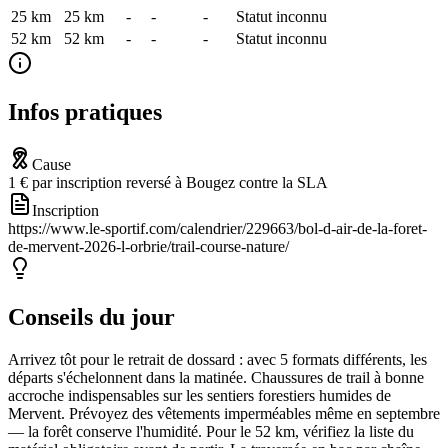
25 km
25
km
-
-
-
Statut inconnu
52 km
52
km
-
-
-
Statut inconnu
Infos pratiques
Cause
1 € par inscription reversé à Bougez contre la SLA
Inscription
https://www.le-sportif.com/calendrier/229663/bol-d-air-de-la-foret-
de-mervent-2026-l-orbrie/trail-course-nature/
Conseils du jour
Arrivez tôt pour le retrait de dossard : avec 5 formats différents, les
départs s'échelonnent dans la matinée. Chaussures de trail à bonne
accroche indispensables sur les sentiers forestiers humides de
Mervent. Prévoyez des vêtements imperméables même en septembre
— la forêt conserve l'humidité. Pour le 52 km, vérifiez la liste du