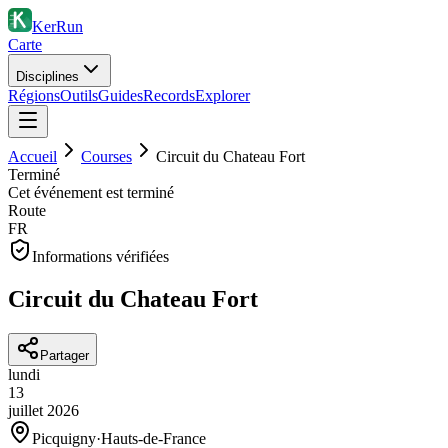
KerRun
Carte
Disciplines
Régions
Outils
Guides
Records
Explorer
Accueil
Courses
Circuit du Chateau Fort
Terminé
Cet événement est terminé
Route
FR
Informations vérifiées
Circuit du Chateau Fort
Partager
lundi
13
juillet
2026
Picquigny
·
Hauts-de-France