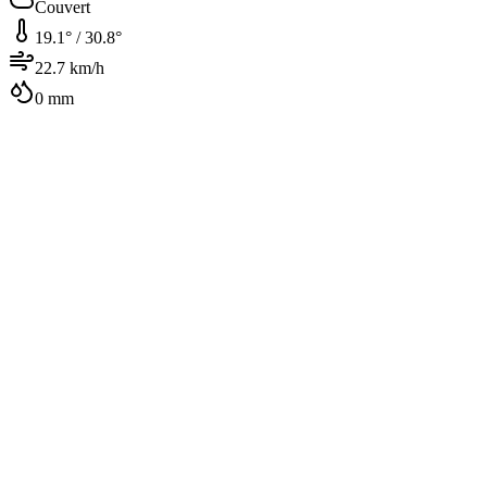
Couvert
19.1
° /
30.8
°
22.7
km/h
0
mm