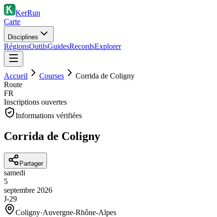
KerRun
Carte
Disciplines
Régions
Outils
Guides
Records
Explorer
Accueil
Courses
Corrida de Coligny
Route
FR
Inscriptions ouvertes
Informations vérifiées
Corrida de Coligny
Partager
samedi
5
septembre
2026
J-29
Coligny
·
Auvergne-Rhône-Alpes