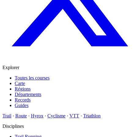
Explorer
Toutes les courses
Carte
Régions
Départements
Records
Guides
Trail
·
Route
·
Hyrox
·
Cyclisme
·
VTT
·
Triathlon
Disciplines
Trail Running