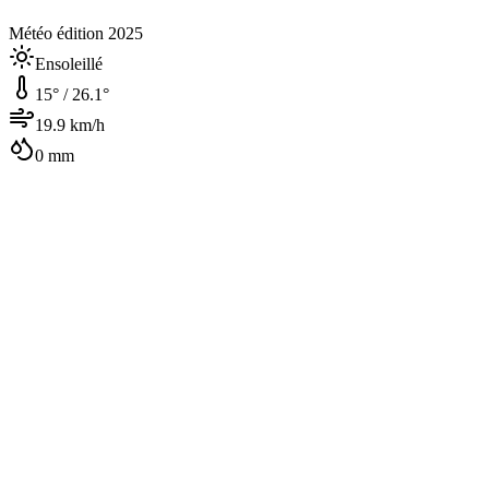
Météo édition 2025
Ensoleillé
15
° /
26.1
°
19.9
km/h
0
mm