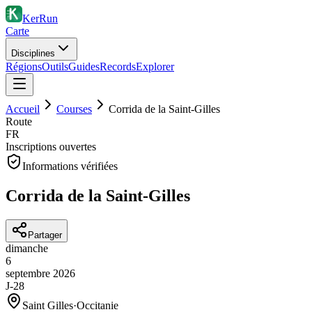
KerRun
Carte
Disciplines
Régions
Outils
Guides
Records
Explorer
Accueil
Courses
Corrida de la Saint-Gilles
Route
FR
Inscriptions ouvertes
Informations vérifiées
Corrida de la Saint-Gilles
Partager
dimanche
6
septembre
2026
J-28
Saint Gilles
·
Occitanie