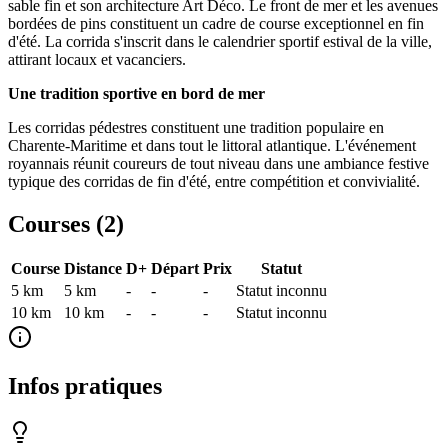
sable fin et son architecture Art Déco. Le front de mer et les avenues
bordées de pins constituent un cadre de course exceptionnel en fin
d'été. La corrida s'inscrit dans le calendrier sportif estival de la ville,
attirant locaux et vacanciers.
Une tradition sportive en bord de mer
Les corridas pédestres constituent une tradition populaire en
Charente-Maritime et dans tout le littoral atlantique. L'événement
royannais réunit coureurs de tout niveau dans une ambiance festive
typique des corridas de fin d'été, entre compétition et convivialité.
Courses (
2
)
Course
Distance
D+
Départ
Prix
Statut
5 km
5
km
-
-
-
Statut inconnu
10 km
10
km
-
-
-
Statut inconnu
Infos pratiques