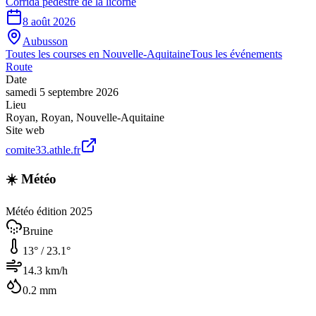
Corrida pédestre de la licorne
8 août 2026
Aubusson
Toutes les courses en
Nouvelle-Aquitaine
Tous les événements
Route
Date
samedi 5 septembre 2026
Lieu
Royan
,
Royan
,
Nouvelle-Aquitaine
Site web
comite33.athle.fr
☀️ Météo
Météo édition 2025
Bruine
13
° /
23.1
°
14.3
km/h
0.2
mm