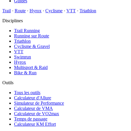
Guides
Trail
·
Route
·
Hyrox
·
Cyclisme
·
VTT
·
Triathlon
Disciplines
Trail Running
Running sur Route
Triathlon
Cyclisme & Gravel
VTT
Swimrun
Hyrox
Multisport & Raid
Bike & Run
Outils
Tous les outils
Calculateur d'Allure
Simulateur de Performance
Calculateur de VMA
Calculateur de VO2max
Temps de passage
Calculateur KM Effort