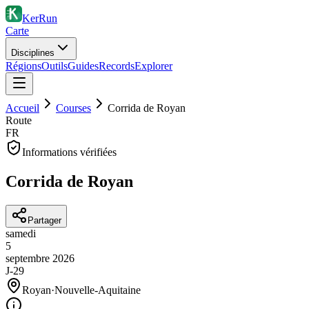
KerRun
Carte
Disciplines
Régions
Outils
Guides
Records
Explorer
Accueil
Courses
Corrida de Royan
Route
FR
Informations vérifiées
Corrida de Royan
Partager
samedi
5
septembre
2026
J-29
Royan
·
Nouvelle-Aquitaine