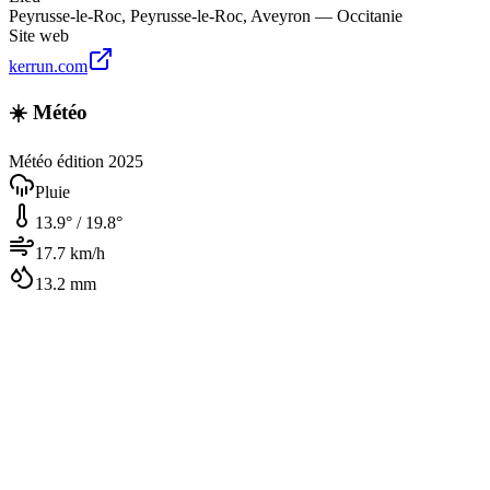
Peyrusse-le-Roc
,
Peyrusse-le-Roc
,
Aveyron — Occitanie
Site web
kerrun.com
☀️ Météo
Météo édition 2025
Pluie
13.9
° /
19.8
°
17.7
km/h
13.2
mm