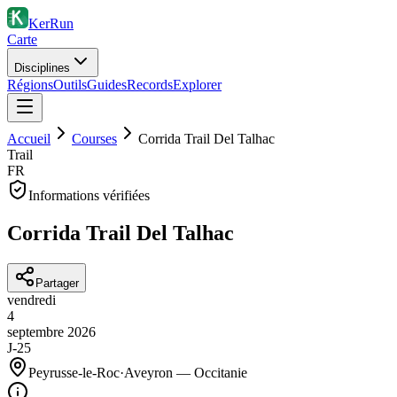
KerRun
Carte
Disciplines
Régions
Outils
Guides
Records
Explorer
Accueil
Courses
Corrida Trail Del Talhac
Trail
FR
Informations vérifiées
Corrida Trail Del Talhac
Partager
vendredi
4
septembre
2026
J-25
Peyrusse-le-Roc
·
Aveyron — Occitanie