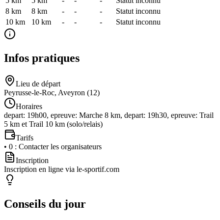
5 km
5
km
-
-
-
Statut inconnu
8 km
8
km
-
-
-
Statut inconnu
10 km
10
km
-
-
-
Statut inconnu
Infos pratiques
Lieu de départ
Peyrusse-le-Roc, Aveyron (12)
Horaires
depart: 19h00, epreuve: Marche 8 km, depart: 19h30, epreuve: Trail
5 km et Trail 10 km (solo/relais)
Tarifs
•
0
:
Contacter les organisateurs
Inscription
Inscription en ligne via le-sportif.com
Conseils du jour