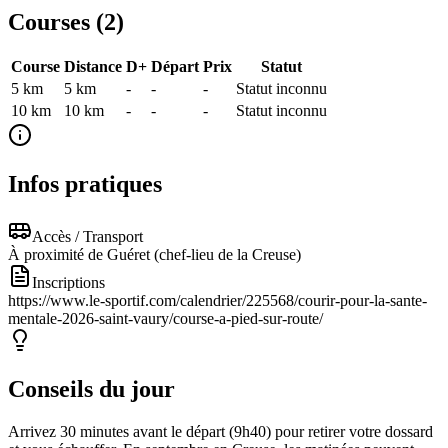
Courses (
2
)
Course
Distance
D+
Départ
Prix
Statut
5 km
5
km
-
-
-
Statut inconnu
10 km
10
km
-
-
-
Statut inconnu
Infos pratiques
Accès / Transport
À proximité de Guéret (chef-lieu de la Creuse)
Inscriptions
https://www.le-sportif.com/calendrier/225568/courir-pour-la-sante-
mentale-2026-saint-vaury/course-a-pied-sur-route/
Conseils du jour
Arrivez 30 minutes avant le départ (9h40) pour retirer votre dossard