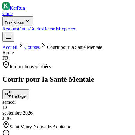
KerRun
Carte
Disciplines
Régions
Outils
Guides
Records
Explorer
Accueil
Courses
Courir pour la Santé Mentale
Route
FR
Informations vérifiées
Courir pour la Santé Mentale
Partager
samedi
12
septembre
2026
J-36
Saint Vaury
·
Nouvelle-Aquitaine