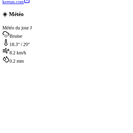
kerrun.com
☀️ Météo
Météo du jour J
Bruine
18.3
° /
29
°
8.2
km/h
0.2
mm