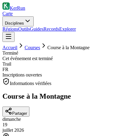
KerRun
Carte
Disciplines
Régions
Outils
Guides
Records
Explorer
Accueil
Courses
Course à la Montagne
Terminé
Cet événement est terminé
Trail
FR
Inscriptions ouvertes
Informations vérifiées
Course à la Montagne
Partager
dimanche
19
juillet
2026