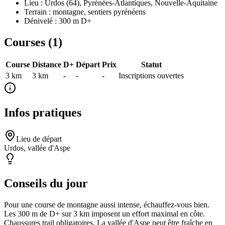
Lieu : Urdos (64), Pyrénées-Atlantiques, Nouvelle-Aquitaine
Terrain : montagne, sentiers pyrénéens
Dénivelé : 300 m D+
Courses (
1
)
Course
Distance
D+
Départ
Prix
Statut
3 km
3
km
-
-
-
Inscriptions ouvertes
Infos pratiques
Lieu de départ
Urdos, vallée d'Aspe
Conseils du jour
Pour une course de montagne aussi intense, échauffez-vous bien.
Les 300 m de D+ sur 3 km imposent un effort maximal en côte.
Chaussures trail obligatoires. La vallée d'Aspe peut être fraîche en