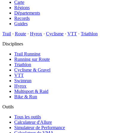
Carte
Régions
Départements
Records
Guides
Trail
·
Route
·
Hyrox
·
Cyclisme
·
VTT
·
Triathlon
Disciplines
Trail Running
Running sur Route
Triathlon
Cyclisme & Gravel
VTT
Swimrun
Hyrox
Multisport & Raid
Bike & Run
Outils
Tous les outils
Calculateur d'Allure
Simulateur de Performance
Calculateur de VMA