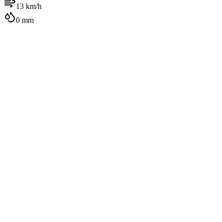
13
km/h
0
mm