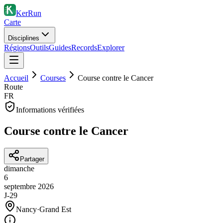
KerRun
Carte
Disciplines
Régions
Outils
Guides
Records
Explorer
Accueil
Courses
Course contre le Cancer
Route
FR
Informations vérifiées
Course contre le Cancer
Partager
dimanche
6
septembre
2026
J-29
Nancy
·
Grand Est