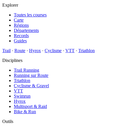
Explorer
Toutes les courses
Carte
Régions
Départements
Records
Guides
Trail
·
Route
·
Hyrox
·
Cyclisme
·
VTT
·
Triathlon
Disciplines
Trail Running
Running sur Route
Triathlon
Cyclisme & Gravel
VTT
Swimrun
Hyrox
Multisport & Raid
Bike & Run
Outils