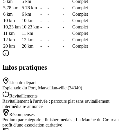
5 km
5
km
-
-
-
Complet
5,78 km
5.78
km
-
-
-
Complet
6 km
6
km
-
-
-
Complet
10 km
10
km
-
-
-
Complet
10,23 km
10.23
km
-
-
-
Complet
11 km
11
km
-
-
-
Complet
12 km
12
km
-
-
-
Complet
20 km
20
km
-
-
-
Complet
Infos pratiques
Lieu de départ
Esplanade du Port, Marseillan-ville (34340)
Ravitaillements
Ravitaillement à l'arrivée ; parcours plat sans ravitaillement
intermédiaire annoncé
Récompenses
Podium par catégorie ; finisher medals ; La Marche du Cœur au
profit d'une association caritative