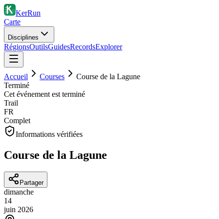
KerRun
Carte
Disciplines
Régions
Outils
Guides
Records
Explorer
Accueil
Courses
Course de la Lagune
Terminé
Cet événement est terminé
Trail
FR
Complet
Informations vérifiées
Course de la Lagune
Partager
dimanche
14
juin
2026