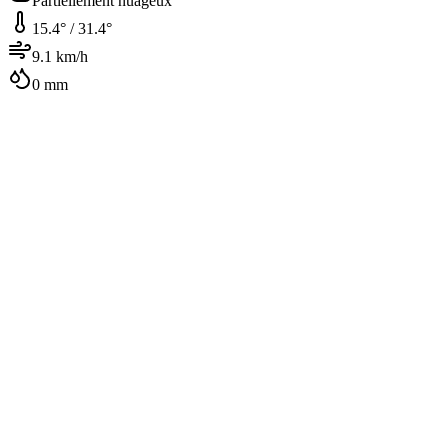
Partiellement nuageux
15.4
° /
31.4
°
9.1
km/h
0
mm