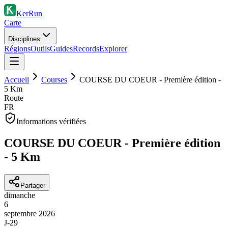
KerRun
Carte
Disciplines
Régions
Outils
Guides
Records
Explorer
Accueil
Courses
COURSE DU COEUR - Première édition -
5 Km
Route
FR
Informations vérifiées
COURSE DU COEUR - Première édition
- 5 Km
Partager
dimanche
6
septembre
2026
J-29