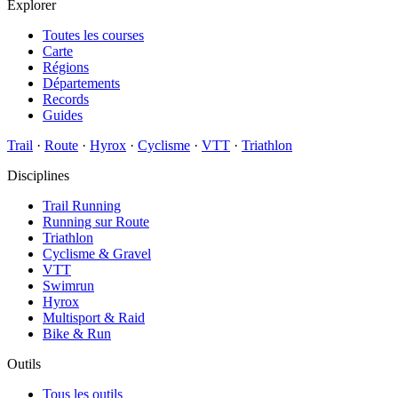
Explorer
Toutes les courses
Carte
Régions
Départements
Records
Guides
Trail
·
Route
·
Hyrox
·
Cyclisme
·
VTT
·
Triathlon
Disciplines
Trail Running
Running sur Route
Triathlon
Cyclisme & Gravel
VTT
Swimrun
Hyrox
Multisport & Raid
Bike & Run
Outils
Tous les outils