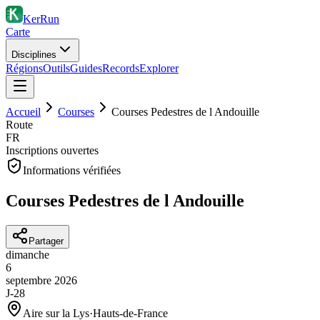
KerRun
Carte
Disciplines
Régions
Outils
Guides
Records
Explorer
Accueil
Courses
Courses Pedestres de l Andouille
Route
FR
Inscriptions ouvertes
Informations vérifiées
Courses Pedestres de l Andouille
Partager
dimanche
6
septembre
2026
J-28
Aire sur la Lys
·
Hauts-de-France