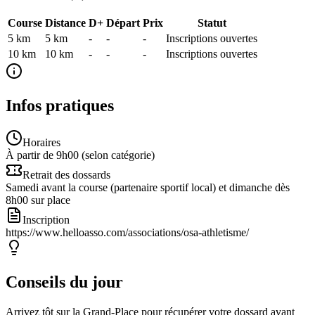
Course
Distance
D+
Départ
Prix
Statut
5 km
5
km
-
-
-
Inscriptions ouvertes
10 km
10
km
-
-
-
Inscriptions ouvertes
Infos pratiques
Horaires
À partir de 9h00 (selon catégorie)
Retrait des dossards
Samedi avant la course (partenaire sportif local) et dimanche dès
8h00 sur place
Inscription
https://www.helloasso.com/associations/osa-athletisme/
Conseils du jour
Arrivez tôt sur la Grand-Place pour récupérer votre dossard avant