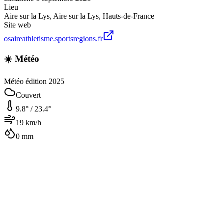
Lieu
Aire sur la Lys
,
Aire sur la Lys
,
Hauts-de-France
Site web
osaireathletisme.sportsregions.fr
☀️ Météo
Météo édition 2025
Couvert
9.8
° /
23.4
°
19
km/h
0
mm