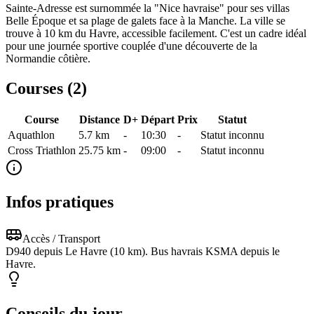
Sainte-Adresse est surnommée la "Nice havraise" pour ses villas
Belle Époque et sa plage de galets face à la Manche. La ville se
trouve à 10 km du Havre, accessible facilement. C'est un cadre idéal
pour une journée sportive couplée d'une découverte de la
Normandie côtière.
Courses (
2
)
Course
Distance
D+
Départ
Prix
Statut
Aquathlon
5.7
km
-
10:30
-
Statut inconnu
Cross Triathlon
25.75
km
-
09:00
-
Statut inconnu
Infos pratiques
Accès / Transport
D940 depuis Le Havre (10 km). Bus havrais KSMA depuis le
Havre.
Conseils du jour