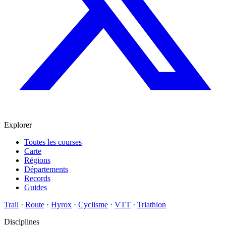
Explorer
Toutes les courses
Carte
Régions
Départements
Records
Guides
Trail
·
Route
·
Hyrox
·
Cyclisme
·
VTT
·
Triathlon
Disciplines