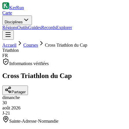
KerRun
Carte
Disciplines
Régions
Outils
Guides
Records
Explorer
Accueil
Courses
Cross Triathlon du Cap
Triathlon
FR
Informations vérifiées
Cross Triathlon du Cap
Partager
dimanche
30
août
2026
J-21
Sainte-Adresse
·
Normandie