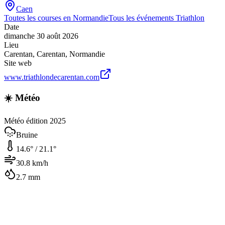
Caen
Toutes les courses en
Normandie
Tous les événements
Triathlon
Date
dimanche 30 août 2026
Lieu
Carentan
,
Carentan
,
Normandie
Site web
www.triathlondecarentan.com
☀️ Météo
Météo édition 2025
Bruine
14.6
° /
21.1
°
30.8
km/h
2.7
mm