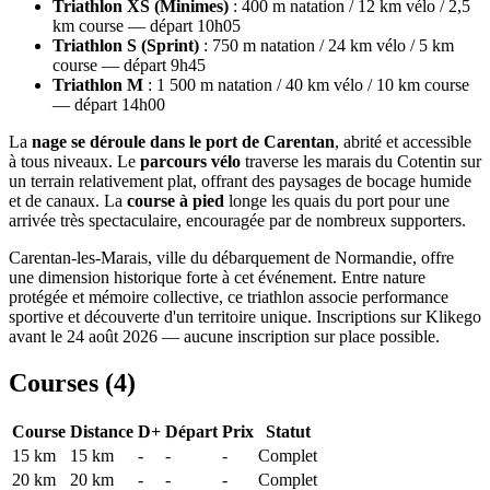
Triathlon XS (Minimes)
: 400 m natation / 12 km vélo / 2,5
km course — départ 10h05
Triathlon S (Sprint)
: 750 m natation / 24 km vélo / 5 km
course — départ 9h45
Triathlon M
: 1 500 m natation / 40 km vélo / 10 km course
— départ 14h00
La
nage se déroule dans le port de Carentan
, abrité et accessible
à tous niveaux. Le
parcours vélo
traverse les marais du Cotentin sur
un terrain relativement plat, offrant des paysages de bocage humide
et de canaux. La
course à pied
longe les quais du port pour une
arrivée très spectaculaire, encouragée par de nombreux supporters.
Carentan-les-Marais, ville du débarquement de Normandie, offre
une dimension historique forte à cet événement. Entre nature
protégée et mémoire collective, ce triathlon associe performance
sportive et découverte d'un territoire unique. Inscriptions sur Klikego
avant le 24 août 2026 — aucune inscription sur place possible.
Courses (
4
)
Course
Distance
D+
Départ
Prix
Statut
15 km
15
km
-
-
-
Complet
20 km
20
km
-
-
-
Complet