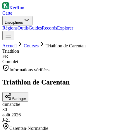
KerRun
Carte
Disciplines
Régions
Outils
Guides
Records
Explorer
Accueil
Courses
Triathlon de Carentan
Triathlon
FR
Complet
Informations vérifiées
Triathlon de Carentan
Partager
dimanche
30
août
2026
J-21
Carentan
·
Normandie