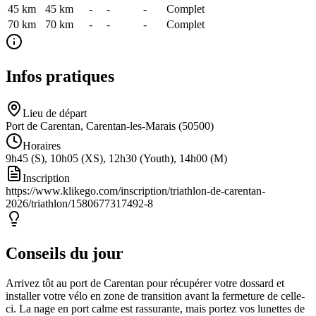
45 km
45
km
-
-
-
Complet
70 km
70
km
-
-
-
Complet
Infos pratiques
Lieu de départ
Port de Carentan, Carentan-les-Marais (50500)
Horaires
9h45 (S), 10h05 (XS), 12h30 (Youth), 14h00 (M)
Inscription
https://www.klikego.com/inscription/triathlon-de-carentan-
2026/triathlon/1580677317492-8
Conseils du jour
Arrivez tôt au port de Carentan pour récupérer votre dossard et
installer votre vélo en zone de transition avant la fermeture de celle-
ci. La nage en port calme est rassurante, mais portez vos lunettes de