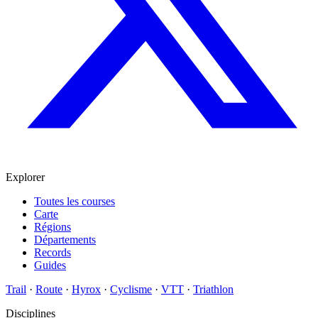
Explorer
Toutes les courses
Carte
Régions
Départements
Records
Guides
Trail
·
Route
·
Hyrox
·
Cyclisme
·
VTT
·
Triathlon
Disciplines