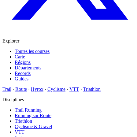
Explorer
Toutes les courses
Carte
Régions
Départements
Records
Guides
Trail
·
Route
·
Hyrox
·
Cyclisme
·
VTT
·
Triathlon
Disciplines
Trail Running
Running sur Route
Triathlon
Cyclisme & Gravel
VTT