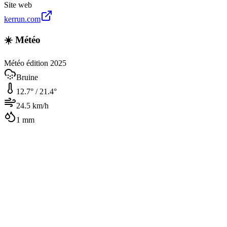
Site web
kerrun.com
☀️ Météo
Météo édition 2025
Bruine
12.7
° /
21.4
°
24.5
km/h
1
mm