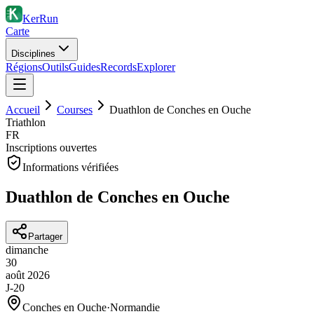
KerRun
Carte
Disciplines
Régions
Outils
Guides
Records
Explorer
Accueil
Courses
Duathlon de Conches en Ouche
Triathlon
FR
Inscriptions ouvertes
Informations vérifiées
Duathlon de Conches en Ouche
Partager
dimanche
30
août
2026
J-20
Conches en Ouche
·
Normandie