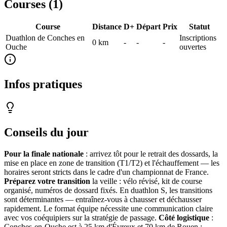
Courses (
1
)
Course
Distance
D+
Départ
Prix
Statut
Duathlon de Conches en
Inscriptions
0
km
-
-
-
Ouche
ouvertes
Infos pratiques
Conseils du jour
Pour la finale nationale
: arrivez tôt pour le retrait des dossards, la
mise en place en zone de transition (T1/T2) et l'échauffement — les
horaires seront stricts dans le cadre d'un championnat de France.
Préparez votre transition
la veille : vélo révisé, kit de course
organisé, numéros de dossard fixés. En duathlon S, les transitions
sont déterminantes — entraînez-vous à chausser et déchausser
rapidement. Le format équipe nécessite une communication claire
avec vos coéquipiers sur la stratégie de passage.
Côté logistique
:
Conches-en-Ouche est à 25 km d'Évreux et 70 km de Rouen ;