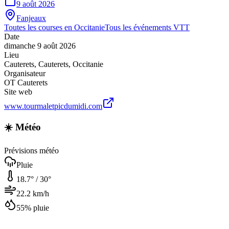
9 août 2026
Fanjeaux
Toutes les courses en
Occitanie
Tous les événements
VTT
Date
dimanche 9 août 2026
Lieu
Cauterets
,
Cauterets
,
Occitanie
Organisateur
OT Cauterets
Site web
www.tourmaletpicdumidi.com
☀️ Météo
Prévisions météo
Pluie
18.7
° /
30
°
22.2
km/h
55
% pluie