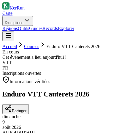
KerRun
Carte
Disciplines
Régions
Outils
Guides
Records
Explorer
Accueil
Courses
Enduro VTT Cauterets 2026
En cours
Cet événement a lieu aujourd'hui !
VTT
FR
Inscriptions ouvertes
Informations vérifiées
Enduro VTT Cauterets 2026
Partager
dimanche
9
août
2026
AUJOURD'HUI