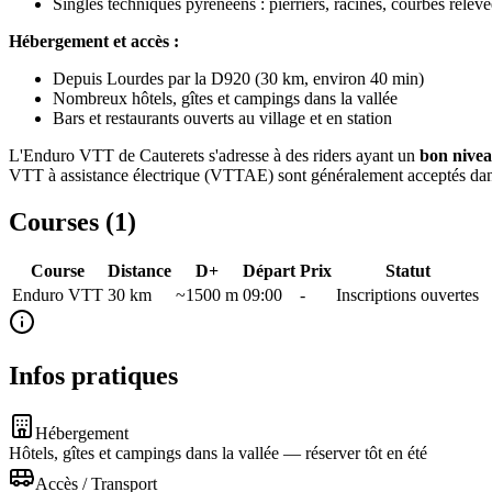
Singles techniques pyrénéens : pierriers, racines, courbes relevé
Hébergement et accès :
Depuis Lourdes par la D920 (30 km, environ 40 min)
Nombreux hôtels, gîtes et campings dans la vallée
Bars et restaurants ouverts au village et en station
L'Enduro VTT de Cauterets s'adresse à des riders ayant un
bon nivea
VTT à assistance électrique (VTTAE) sont généralement acceptés dans
Courses (
1
)
Course
Distance
D+
Départ
Prix
Statut
Enduro VTT
30
km
~1500 m
09:00
-
Inscriptions ouvertes
Infos pratiques
Hébergement
Hôtels, gîtes et campings dans la vallée — réserver tôt en été
Accès / Transport