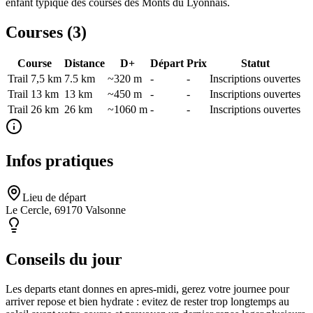
enfant typique des courses des Monts du Lyonnais.
Courses (
3
)
Course
Distance
D+
Départ
Prix
Statut
Trail 7,5 km
7.5
km
~320 m
-
-
Inscriptions ouvertes
Trail 13 km
13
km
~450 m
-
-
Inscriptions ouvertes
Trail 26 km
26
km
~1060 m
-
-
Inscriptions ouvertes
Infos pratiques
Lieu de départ
Le Cercle, 69170 Valsonne
Conseils du jour
Les departs etant donnes en apres-midi, gerez votre journee pour
arriver repose et bien hydrate : evitez de rester trop longtemps au