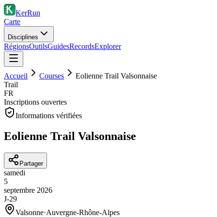
KerRun
Carte
Disciplines
Régions
Outils
Guides
Records
Explorer
Accueil
Courses
Eolienne Trail Valsonnaise
Trail
FR
Inscriptions ouvertes
Informations vérifiées
Eolienne Trail Valsonnaise
Partager
samedi
5
septembre
2026
J-29
Valsonne
·
Auvergne-Rhône-Alpes