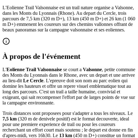
L'Eolienne Trail Valsonnaise est un trail nature organise a Valsonne,
dans les Monts du Lyonnais (Rhone). Au depart du Cercle, trois
parcours de 7,5 km (320 m D+), 13 km (450 m D+) et 26 km (1 060
m D+) emmenent les coureurs sur des chemins vallonnes offrant de
beaux panoramas sur la campagne valsonnaise et ses eoliennes.
À propos de l'événement
L'
Eolienne Trail Valsonnaise
se court a
Valsonne
, petite commune
des Monts du Lyonnais dans le Rhone, avec un depart et une arrivee
au lieu-dit
Le Cercle
. L'epreuve doit son nom au parc eolien qui
domine les hauteurs et offre un repere visuel emblematique tout au
long des parcours. C'est un trail a taille humaine, convivial et
exigeant, qui sait recompenser l'effort par de larges points de vue sur
la campagne environnante.
Trois distances sont proposees pour s'adapter a tous les niveaux. Le
7,5 km
(320 m de denivele positif) est le format decouverte, ideal
pour une premiere experience de trail ou pour les coureurs
recherchant un effort court mais soutenu ; le depart est donne en fin
d'apres-midi, vers 16h30. Le
13 km
(450 m D+) constitue un format