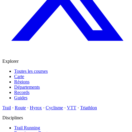
Explorer
Toutes les courses
Carte
Régions
Départements
Records
Guides
Trail
·
Route
·
Hyrox
·
Cyclisme
·
VTT
·
Triathlon
Disciplines
Trail Running