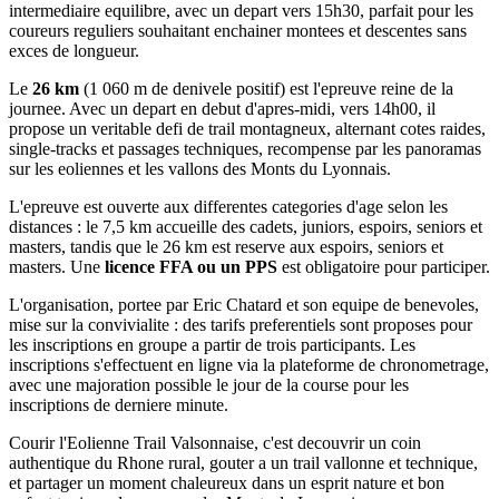
intermediaire equilibre, avec un depart vers 15h30, parfait pour les
coureurs reguliers souhaitant enchainer montees et descentes sans
exces de longueur.
Le
26 km
(1 060 m de denivele positif) est l'epreuve reine de la
journee. Avec un depart en debut d'apres-midi, vers 14h00, il
propose un veritable defi de trail montagneux, alternant cotes raides,
single-tracks et passages techniques, recompense par les panoramas
sur les eoliennes et les vallons des Monts du Lyonnais.
L'epreuve est ouverte aux differentes categories d'age selon les
distances : le 7,5 km accueille des cadets, juniors, espoirs, seniors et
masters, tandis que le 26 km est reserve aux espoirs, seniors et
masters. Une
licence FFA ou un PPS
est obligatoire pour participer.
L'organisation, portee par Eric Chatard et son equipe de benevoles,
mise sur la convivialite : des tarifs preferentiels sont proposes pour
les inscriptions en groupe a partir de trois participants. Les
inscriptions s'effectuent en ligne via la plateforme de chronometrage,
avec une majoration possible le jour de la course pour les
inscriptions de derniere minute.
Courir l'Eolienne Trail Valsonnaise, c'est decouvrir un coin
authentique du Rhone rural, gouter a un trail vallonne et technique,
et partager un moment chaleureux dans un esprit nature et bon