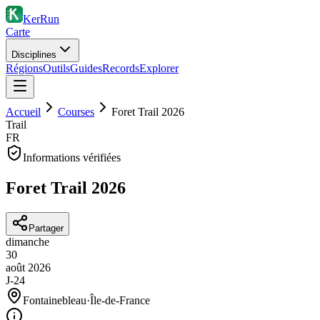
KerRun
Carte
Disciplines
Régions
Outils
Guides
Records
Explorer
Accueil
Courses
Foret Trail 2026
Trail
FR
Informations vérifiées
Foret Trail 2026
Partager
dimanche
30
août
2026
J-24
Fontainebleau
·
Île-de-France