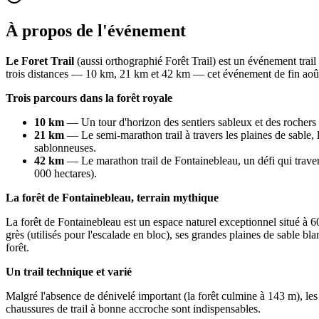
À propos de l'événement
Le Foret Trail
(aussi orthographié Forêt Trail) est un événement tra
trois distances — 10 km, 21 km et 42 km — cet événement de fin août es
Trois parcours dans la forêt royale
10 km
— Un tour d'horizon des sentiers sableux et des rochers g
21 km
— Le semi-marathon trail à travers les plaines de sable, l
sablonneuses.
42 km
— Le marathon trail de Fontainebleau, un défi qui traver
000 hectares).
La forêt de Fontainebleau, terrain mythique
La forêt de Fontainebleau est un espace naturel exceptionnel situé à
grès (utilisés pour l'escalade en bloc), ses grandes plaines de sable 
forêt.
Un trail technique et varié
Malgré l'absence de dénivelé important (la forêt culmine à 143 m), les 
chaussures de trail à bonne accroche sont indispensables.