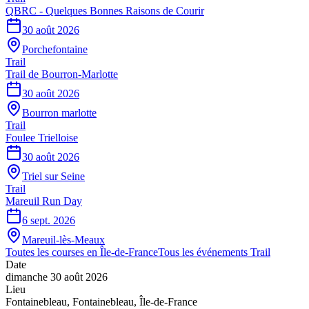
QBRC - Quelques Bonnes Raisons de Courir
30 août 2026
Porchefontaine
Trail
Trail de Bourron-Marlotte
30 août 2026
Bourron marlotte
Trail
Foulee Trielloise
30 août 2026
Triel sur Seine
Trail
Mareuil Run Day
6 sept. 2026
Mareuil-lès-Meaux
Toutes les courses en
Île-de-France
Tous les événements
Trail
Date
dimanche 30 août 2026
Lieu
Fontainebleau
,
Fontainebleau
,
Île-de-France