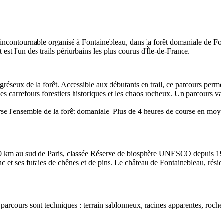
il incontournable organisé à Fontainebleau, dans la forêt domaniale de
t l'un des trails périurbains les plus courus d'Île-de-France.
réseux de la forêt. Accessible aux débutants en trail, ce parcours perm
es carrefours forestiers historiques et les chaos rocheux. Un parcours v
se l'ensemble de la forêt domaniale. Plus de 4 heures de course en moy
 60 km au sud de Paris, classée Réserve de biosphère UNESCO depuis 19
blanc et ses futaies de chênes et de pins. Le château de Fontainebleau, 
parcours sont techniques : terrain sablonneux, racines apparentes, rocher