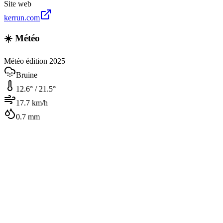
Site web
kerrun.com
☀️ Météo
Météo édition 2025
Bruine
12.6
° /
21.5
°
17.7
km/h
0.7
mm