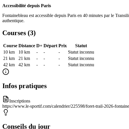
Accessibilité depuis Paris
Fontainebleau est accessible depuis Paris en 40 minutes par le Transili
authentique.
Courses (
3
)
Course
Distance
D+
Départ
Prix
Statut
10 km
10
km
-
-
-
Statut inconnu
21 km
21
km
-
-
-
Statut inconnu
42 km
42
km
-
-
-
Statut inconnu
Infos pratiques
Inscriptions
https://www.le-sportif.com/calendrier/225598/foret-trail-2026-fontaine
Conseils du jour