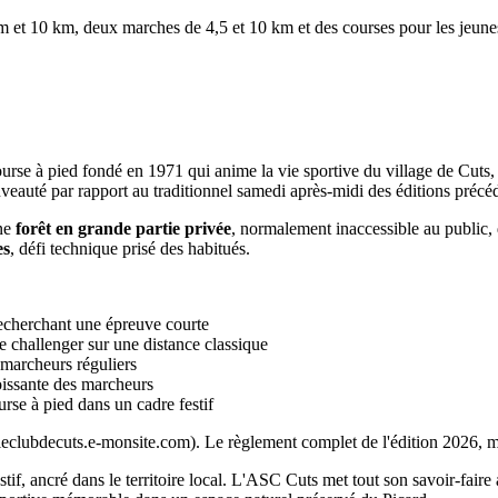
m et 10 km, deux marches de 4,5 et 10 km et des courses pour les jeune
ourse à pied fondé en 1971 qui anime la vie sportive du village de Cuts,
veauté par rapport au traditionnel samedi après-midi des éditions précé
une
forêt en grande partie privée
, normalement inaccessible au public,
es
, défi technique prisé des habitués.
recherchant une épreuve courte
e challenger sur une distance classique
 marcheurs réguliers
issante des marcheurs
rse à pied dans un cadre festif
leclubdecuts.e-monsite.com). Le règlement complet de l'édition 2026, mis
stif, ancré dans le territoire local. L'ASC Cuts met tout son savoir-faire