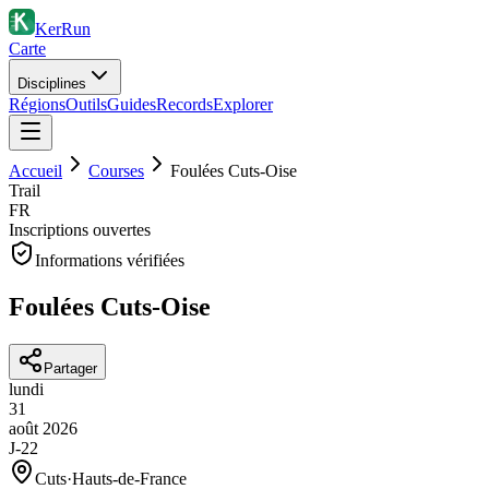
KerRun
Carte
Disciplines
Régions
Outils
Guides
Records
Explorer
Accueil
Courses
Foulées Cuts-Oise
Trail
FR
Inscriptions ouvertes
Informations vérifiées
Foulées Cuts-Oise
Partager
lundi
31
août
2026
J-22
Cuts
·
Hauts-de-France