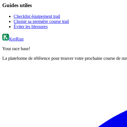
Guides utiles
Checklist équipement trail
Choisir sa première course trail
Éviter les blessures
KerRun
Your race base!
La plateforme de référence pour trouver votre prochaine course de runn