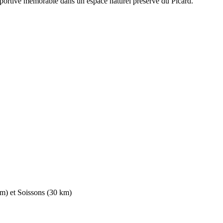
portive mémorable dans un espace naturel préservé du Picard.
m) et Soissons (30 km)