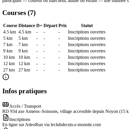
participant — coureur ou marcheur, adulte ou enfant — une matinée s
Courses (
7
)
Course
Distance
D+
Départ
Prix
Statut
4.5 km
4.5
km
-
-
-
Inscriptions ouvertes
5 km
5
km
-
-
-
Inscriptions ouvertes
7 km
7
km
-
-
-
Inscriptions ouvertes
9 km
9
km
-
-
-
Inscriptions ouvertes
10 km
10
km
-
-
-
Inscriptions ouvertes
12 km
12
km
-
-
-
Inscriptions ouvertes
27 km
27
km
-
-
-
Inscriptions ouvertes
Infos pratiques
Accès / Transport
RD 934 axe Amiens–Soissons, village accessible depuis Noyon (15 k
Inscriptions
En ligne sur AdeoRun via leclubdecuts.e-monsite.com