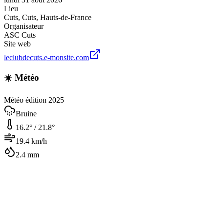
Lieu
Cuts
,
Cuts
,
Hauts-de-France
Organisateur
ASC Cuts
Site web
leclubdecuts.e-monsite.com
☀️ Météo
Météo édition 2025
Bruine
16.2
° /
21.8
°
19.4
km/h
2.4
mm