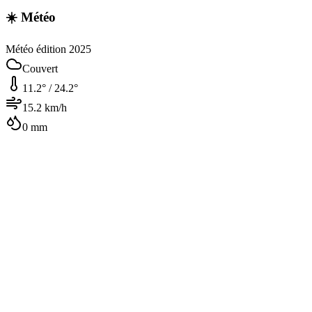
☀️ Météo
Météo édition 2025
Couvert
11.2
° /
24.2
°
15.2
km/h
0
mm