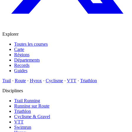
Explorer
Toutes les courses
Carte
Régions
Départements
Records
Guides
Trail
·
Route
·
Hyrox
·
Cyclisme
·
VTT
·
Triathlon
Disciplines
Trail Running
Running sur Route
Triathlon
Cyclisme & Gravel
VTT
Swimrun