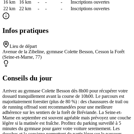
16 km
16
km
-
-
-
Inscriptions ouvertes
22 km
22
km
-
-
-
Inscriptions ouvertes
Infos pratiques
Lieu de départ
Avenue de la Zibeline, gymnase Colette Besson, Cesson la Forêt
(Seine-et-Marne, 77)
Conseils du jour
Arrivez au gymnase Colette Besson dès 8h00 pour récupérer votre
dossard tranquillement avant la course de 10h00. Le parcours est
majoritairement forestier (plus de 80 %) : des chaussures de trail ou
de running offroad sont recommandées pour une meilleure
adhérence sur les sentiers de la forêt de Bréviande. La Seine-et-
Marne en septembre est souvent agréable mais prévoyez une couche
légère si la matinée est fraîche. Profitez du parking surveillé à 5
minutes du gymnase pour garer votre voiture sereinement. Les
douches et la consigne permettent de partir léger sur le parcours.