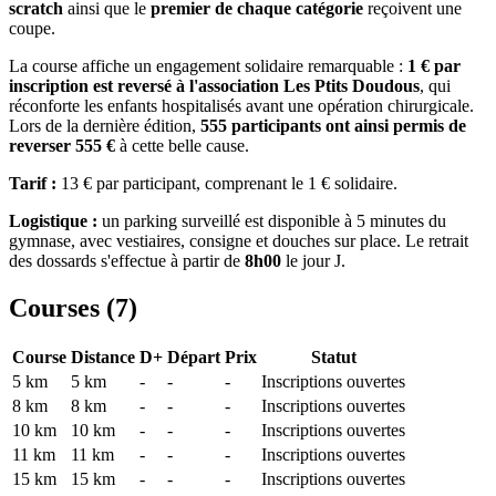
scratch
ainsi que le
premier de chaque catégorie
reçoivent une
coupe.
La course affiche un engagement solidaire remarquable :
1 € par
inscription est reversé à l'association Les Ptits Doudous
, qui
réconforte les enfants hospitalisés avant une opération chirurgicale.
Lors de la dernière édition,
555 participants ont ainsi permis de
reverser 555 €
à cette belle cause.
Tarif :
13 € par participant, comprenant le 1 € solidaire.
Logistique :
un parking surveillé est disponible à 5 minutes du
gymnase, avec vestiaires, consigne et douches sur place. Le retrait
des dossards s'effectue à partir de
8h00
le jour J.
Courses (
7
)
Course
Distance
D+
Départ
Prix
Statut
5 km
5
km
-
-
-
Inscriptions ouvertes
8 km
8
km
-
-
-
Inscriptions ouvertes
10 km
10
km
-
-
-
Inscriptions ouvertes
11 km
11
km
-
-
-
Inscriptions ouvertes
15 km
15
km
-
-
-
Inscriptions ouvertes