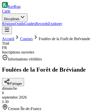
KerRun
Carte
Disciplines
Régions
Outils
Guides
Records
Explorer
Accueil
Courses
Foulées de la Forêt de Bréviande
Trail
FR
Inscriptions ouvertes
Informations vérifiées
Foulées de la Forêt de Bréviande
Partager
dimanche
6
septembre
2026
J-30
Cesson
·
Île-de-France