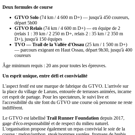
Deux formules de course
GTVO Solo
(74 km / 4 600 m D+) — jusqu'à 450 coureurs,
départ 5h00
GTVO Relais
(74 km / 4 600 m D+) — en équipe de 2
(relais 1 : 39 km / 2 250 m D+, relais 2 : 35 km / 2 350 m
D+), jusqu'à 150 équipes
TVO — Trail de la Vallée d'Ossau
(25 km / 1 500 m D+)
— parcours exigeant en Haut Ossau, départ 9h30, jusqu'à 400
coureurs
Âge minimum requis : 20 ans pour toutes les épreuves.
Un esprit unique, entre défi et convivialité
L'aspect festif est une marque de fabrique du GTVO. L'arrivée sur
la place du village de Laruns, entourée de terrasses animées, incarne
cet esprit de partage. Pour les spectateurs, le suivi live et
l'accessibilité du site font du GTVO une course où personne ne reste
indifférent.
Le GTVO est labellisé
Trail Runner Foundation
depuis 2017,
gage d'éco-responsabilité et de respect du milieu naturel.
L'organisation propose également un repas convivial le soir de la
course : melon/jambon, steak/pommes sautées, fromage de brebis,