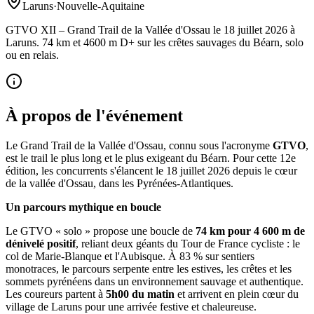
Laruns
·
Nouvelle-Aquitaine
GTVO XII – Grand Trail de la Vallée d'Ossau le 18 juillet 2026 à
Laruns. 74 km et 4600 m D+ sur les crêtes sauvages du Béarn, solo
ou en relais.
À propos de l'événement
Le Grand Trail de la Vallée d'Ossau, connu sous l'acronyme
GTVO
,
est le trail le plus long et le plus exigeant du Béarn. Pour cette 12e
édition, les concurrents s'élancent le 18 juillet 2026 depuis le cœur
de la vallée d'Ossau, dans les Pyrénées-Atlantiques.
Un parcours mythique en boucle
Le GTVO « solo » propose une boucle de
74 km pour 4 600 m de
dénivelé positif
, reliant deux géants du Tour de France cycliste : le
col de Marie-Blanque et l'Aubisque. À 83 % sur sentiers
monotraces, le parcours serpente entre les estives, les crêtes et les
sommets pyrénéens dans un environnement sauvage et authentique.
Les coureurs partent à
5h00 du matin
et arrivent en plein cœur du
village de Laruns pour une arrivée festive et chaleureuse.