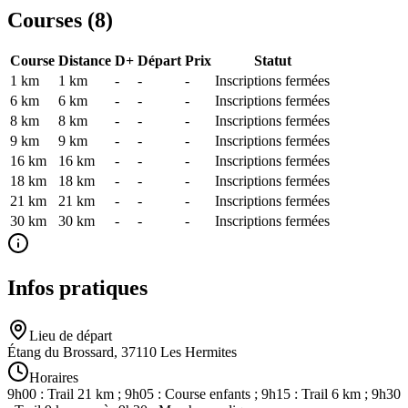
Courses (
8
)
Course
Distance
D+
Départ
Prix
Statut
1 km
1
km
-
-
-
Inscriptions fermées
6 km
6
km
-
-
-
Inscriptions fermées
8 km
8
km
-
-
-
Inscriptions fermées
9 km
9
km
-
-
-
Inscriptions fermées
16 km
16
km
-
-
-
Inscriptions fermées
18 km
18
km
-
-
-
Inscriptions fermées
21 km
21
km
-
-
-
Inscriptions fermées
30 km
30
km
-
-
-
Inscriptions fermées
Infos pratiques
Lieu de départ
Étang du Brossard, 37110 Les Hermites
Horaires
9h00 : Trail 21 km ; 9h05 : Course enfants ; 9h15 : Trail 6 km ; 9h30