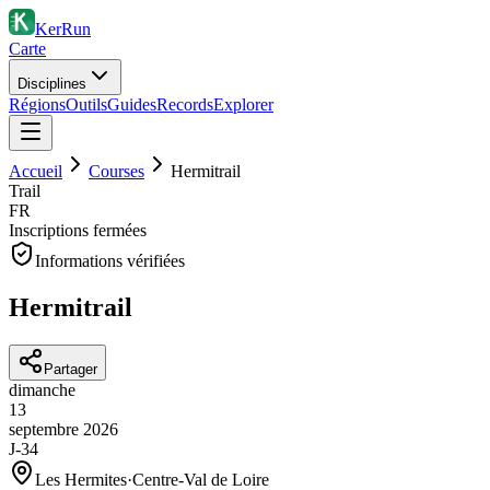
KerRun
Carte
Disciplines
Régions
Outils
Guides
Records
Explorer
Accueil
Courses
Hermitrail
Trail
FR
Inscriptions fermées
Informations vérifiées
Hermitrail
Partager
dimanche
13
septembre
2026
J-34
Les Hermites
·
Centre-Val de Loire