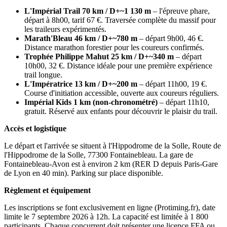
L'Impérial Trail 70 km / D+~1 130 m
– l'épreuve phare,
départ à 8h00, tarif 67 €. Traversée complète du massif pour
les traileurs expérimentés.
Marath'Bleau 46 km / D+~780 m
– départ 9h00, 46 €.
Distance marathon forestier pour les coureurs confirmés.
Trophée Philippe Mahut 25 km / D+~340 m
– départ
10h00, 32 €. Distance idéale pour une première expérience
trail longue.
L'Impératrice 13 km / D+~200 m
– départ 11h00, 19 €.
Course d'initiation accessible, ouverte aux coureurs réguliers.
Impérial Kids 1 km (non-chronométré)
– départ 11h10,
gratuit. Réservé aux enfants pour découvrir le plaisir du trail.
Accès et logistique
Le départ et l'arrivée se situent à l'Hippodrome de la Solle, Route de
l'Hippodrome de la Solle, 77300 Fontainebleau. La gare de
Fontainebleau-Avon est à environ 2 km (RER D depuis Paris-Gare
de Lyon en 40 min). Parking sur place disponible.
Règlement et équipement
Les inscriptions se font exclusivement en ligne (Protiming.fr), date
limite le 7 septembre 2026 à 12h. La capacité est limitée à 1 800
participants. Chaque concurrent doit présenter une licence FFA ou