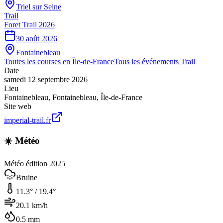
Triel sur Seine
Trail
Foret Trail 2026
30 août 2026
Fontainebleau
Toutes les courses en
Île-de-France
Tous les événements
Trail
Date
samedi 12 septembre 2026
Lieu
Fontainebleau
,
Fontainebleau
,
Île-de-France
Site web
imperial-trail.fr
☀️ Météo
Météo édition 2025
Bruine
11.3
° /
19.4
°
20.1
km/h
0.5
mm