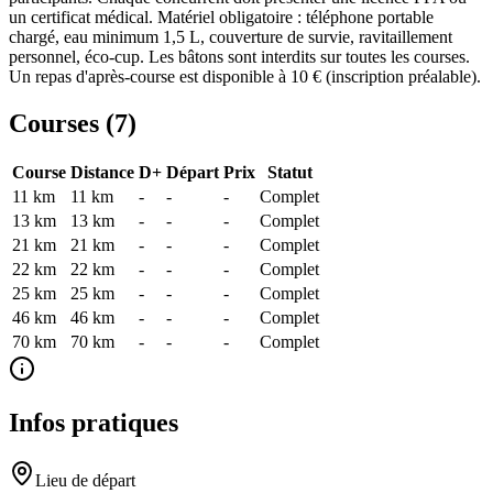
un certificat médical. Matériel obligatoire : téléphone portable
chargé, eau minimum 1,5 L, couverture de survie, ravitaillement
personnel, éco-cup. Les bâtons sont interdits sur toutes les courses.
Un repas d'après-course est disponible à 10 € (inscription préalable).
Courses (
7
)
Course
Distance
D+
Départ
Prix
Statut
11 km
11
km
-
-
-
Complet
13 km
13
km
-
-
-
Complet
21 km
21
km
-
-
-
Complet
22 km
22
km
-
-
-
Complet
25 km
25
km
-
-
-
Complet
46 km
46
km
-
-
-
Complet
70 km
70
km
-
-
-
Complet
Infos pratiques
Lieu de départ