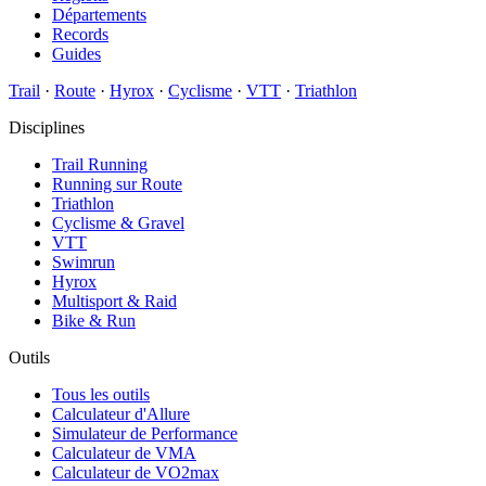
Départements
Records
Guides
Trail
·
Route
·
Hyrox
·
Cyclisme
·
VTT
·
Triathlon
Disciplines
Trail Running
Running sur Route
Triathlon
Cyclisme & Gravel
VTT
Swimrun
Hyrox
Multisport & Raid
Bike & Run
Outils
Tous les outils
Calculateur d'Allure
Simulateur de Performance
Calculateur de VMA
Calculateur de VO2max