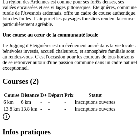
La région des Ardennes est connue pour ses forêts denses, ses
vallées encaissées et ses villages pittoresques. Eteignières, commune
rurale de l'Avesnois ardennais, offre un cadre de course authentique,
loin des foules. L'air pur et les paysages forestiers rendent la course
particulièrement agréable.
Une course au cœur de la communauté locale
Le Jogging d'Eteignières est un événement ancré dans la vie locale :
bénévoles investis, accueil chaleureux, et atmosphère familiale sont
au rendez-vous. C'est l'occasion pour les coureurs de tous horizons
de se retrouver autour d'une passion commune dans un cadre naturel
exceptionnel.
Courses (
2
)
Course
Distance
D+
Départ
Prix
Statut
6 km
6
km
-
-
-
Inscriptions ouvertes
13.8 km
13.8
km
-
-
-
Inscriptions ouvertes
Infos pratiques