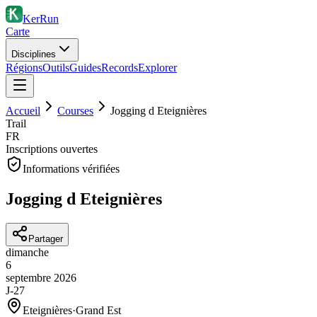
KerRun
Carte
Disciplines
Régions
Outils
Guides
Records
Explorer
Accueil
Courses
Jogging d Eteignières
Trail
FR
Inscriptions ouvertes
Informations vérifiées
Jogging d Eteignières
Partager
dimanche
6
septembre
2026
J-27
Eteignières
·
Grand Est