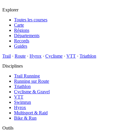
Explorer
Toutes les courses
Carte
Régions
Départements
Records
Guides
Trail
·
Route
·
Hyrox
·
Cyclisme
·
VTT
·
Triathlon
Disciplines
Trail Running
Running sur Route
Triathlon
Cyclisme & Gravel
VTT
Swimrun
Hyrox
Multisport & Raid
Bike & Run
Outils