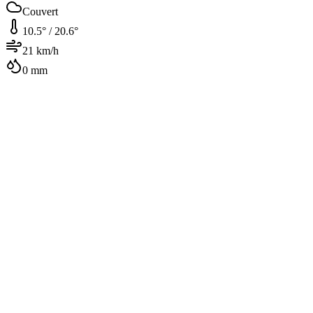
Couvert
10.5
° /
20.6
°
21
km/h
0
mm