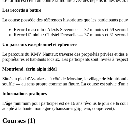
Le format est celui du contre-la-montre avec des départs toutes les 20
Les records à battre
La course possède des références historiques que les participants peuve
Record masculin : Alexis Sevennec — 32 minutes et 59 second
Record féminin : Christel Dewaelle — 37 minutes et 31 second
Un parcours exceptionnel et éphémère
Le parcours du KMV Nantaux traverse des propriétés privées et des es
propriétaires et habitants locaux. Les participants sont invités à respe
Montriond, écrin alpin idéal
Situé au pied d'Avoriaz et à côté de Morzine, le village de Montriond
souffle — au sens propre comme au figuré. La course est suivie d'un re
Informations pratiques
L'âge minimum pour participer est de 16 ans révolus le jour de la cours
adapté à la haute montagne (chaussures grip, eau, coupe-vent).
Courses (
1
)