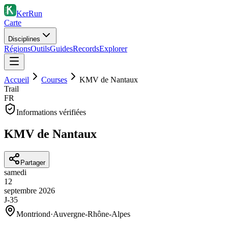
KerRun
Carte
Disciplines
Régions
Outils
Guides
Records
Explorer
Accueil
Courses
KMV de Nantaux
Trail
FR
Informations vérifiées
KMV de Nantaux
Partager
samedi
12
septembre
2026
J-35
Montriond
·
Auvergne-Rhône-Alpes