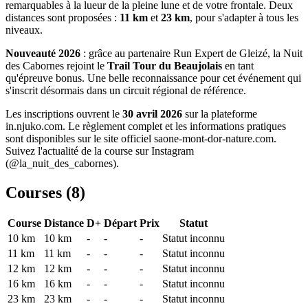
remarquables à la lueur de la pleine lune et de votre frontale. Deux
distances sont proposées :
11 km
et
23 km
, pour s'adapter à tous les
niveaux.
Nouveauté 2026
: grâce au partenaire Run Expert de Gleizé, la Nuit
des Cabornes rejoint le
Trail Tour du Beaujolais
en tant
qu'épreuve bonus. Une belle reconnaissance pour cet événement qui
s'inscrit désormais dans un circuit régional de référence.
Les inscriptions ouvrent le
30 avril 2026
sur la plateforme
in.njuko.com. Le règlement complet et les informations pratiques
sont disponibles sur le site officiel saone-mont-dor-nature.com.
Suivez l'actualité de la course sur Instagram
(@la_nuit_des_cabornes).
Courses (
8
)
Course
Distance
D+
Départ
Prix
Statut
10 km
10
km
-
-
-
Statut inconnu
11 km
11
km
-
-
-
Statut inconnu
12 km
12
km
-
-
-
Statut inconnu
16 km
16
km
-
-
-
Statut inconnu
23 km
23
km
-
-
-
Statut inconnu