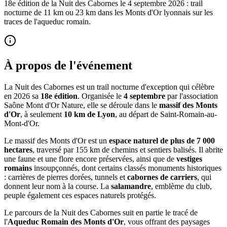
18e édition de la Nuit des Cabornes le 4 septembre 2026 : trail
nocturne de 11 km ou 23 km dans les Monts d'Or lyonnais sur les
traces de l'aqueduc romain.
À propos de l'événement
La Nuit des Cabornes est un trail nocturne d'exception qui célèbre
en 2026 sa
18e édition
. Organisée le
4 septembre
par l'association
Saône Mont d'Or Nature, elle se déroule dans le
massif des Monts
d'Or
, à seulement
10 km de Lyon
, au départ de Saint-Romain-au-
Mont-d'Or.
Le massif des Monts d'Or est un
espace naturel de plus de 7 000
hectares
, traversé par 155 km de chemins et sentiers balisés. Il abrite
une faune et une flore encore préservées, ainsi que de
vestiges
romains
insoupçonnés, dont certains classés monuments historiques
: carrières de pierres dorées, tunnels et
cabornes de carriers
, qui
donnent leur nom à la course. La
salamandre
, emblème du club,
peuple également ces espaces naturels protégés.
Le parcours de la Nuit des Cabornes suit en partie le tracé de
l'
Aqueduc Romain des Monts d'Or
, vous offrant des paysages