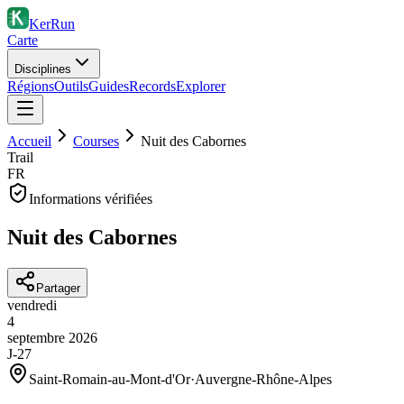
KerRun
Carte
Disciplines
Régions
Outils
Guides
Records
Explorer
Accueil
Courses
Nuit des Cabornes
Trail
FR
Informations vérifiées
Nuit des Cabornes
Partager
vendredi
4
septembre
2026
J-27
Saint-Romain-au-Mont-d'Or
·
Auvergne-Rhône-Alpes