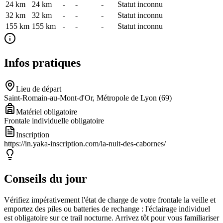
24 km
24
km
-
-
-
Statut inconnu
32 km
32
km
-
-
-
Statut inconnu
155 km
155
km
-
-
-
Statut inconnu
Infos pratiques
Lieu de départ
Saint-Romain-au-Mont-d'Or, Métropole de Lyon (69)
Matériel obligatoire
Frontale individuelle obligatoire
Inscription
https://in.yaka-inscription.com/la-nuit-des-cabornes/
Conseils du jour
Vérifiez impérativement l'état de charge de votre frontale la veille et
emportez des piles ou batteries de rechange : l'éclairage individuel
est obligatoire sur ce trail nocturne. Arrivez tôt pour vous familiariser