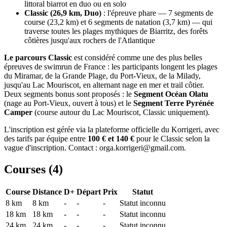
littoral biarrot en duo ou en solo
Classic (26,9 km, Duo)
: l'épreuve phare — 7 segments de
course (23,2 km) et 6 segments de natation (3,7 km) — qui
traverse toutes les plages mythiques de Biarritz, des forêts
côtières jusqu'aux rochers de l'Atlantique
Le parcours Classic
est considéré comme une des plus belles
épreuves de swimrun de France : les participants longent les plages
du Miramar, de la Grande Plage, du Port-Vieux, de la Milady,
jusqu'au Lac Mouriscot, en alternant nage en mer et trail côtier.
Deux segments bonus sont proposés : le
Segment Océan Olatu
(nage au Port-Vieux, ouvert à tous) et le
Segment Terre Pyrénée
Camper
(course autour du Lac Mouriscot, Classic uniquement).
L'inscription est gérée via la plateforme officielle du Korrigeri, avec
des tarifs par équipe entre
100 € et 140 €
pour le Classic selon la
vague d'inscription. Contact : orga.korrigeri@gmail.com.
Courses (
4
)
Course
Distance
D+
Départ
Prix
Statut
8 km
8
km
-
-
-
Statut inconnu
18 km
18
km
-
-
-
Statut inconnu
24 km
24
km
-
-
-
Statut inconnu