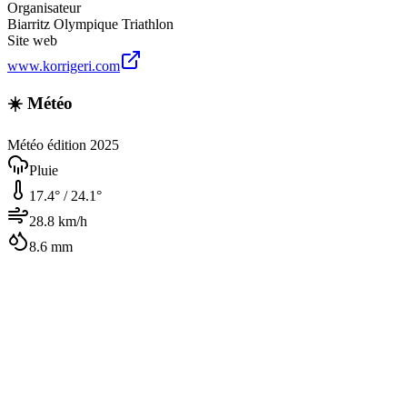
Organisateur
Biarritz Olympique Triathlon
Site web
www.korrigeri.com
☀️ Météo
Météo édition 2025
Pluie
17.4
° /
24.1
°
28.8
km/h
8.6
mm