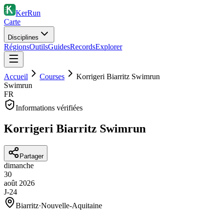
KerRun
Carte
Disciplines
Régions
Outils
Guides
Records
Explorer
Accueil
Courses
Korrigeri Biarritz Swimrun
Swimrun
FR
Informations vérifiées
Korrigeri Biarritz Swimrun
Partager
dimanche
30
août
2026
J-24
Biarritz
·
Nouvelle-Aquitaine