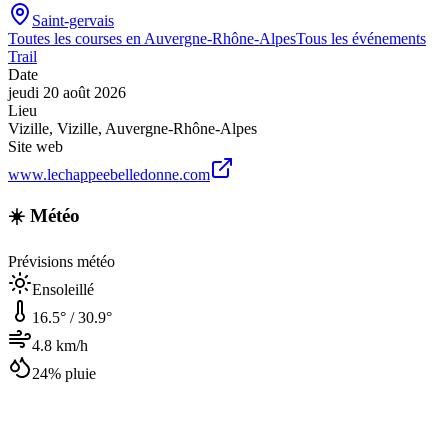
Saint-gervais
Toutes les courses en
Auvergne-Rhône-Alpes
Tous les événements
Trail
Date
jeudi 20 août 2026
Lieu
Vizille
,
Vizille
,
Auvergne-Rhône-Alpes
Site web
www.lechappeebelledonne.com
☀️ Météo
Prévisions météo
Ensoleillé
16.5
° /
30.9
°
4.8
km/h
24
% pluie