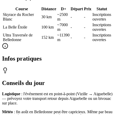
Course
Distance
D+
Départ
Prix
Statut
Skyrace du Rocher
~2500
Inscriptions
30
km
-
-
Blanc
m
ouvertes
~7000
Inscriptions
La Belle Étoile
100
km
-
-
m
ouvertes
Ultra Traversée de
~11390
Inscriptions
152
km
-
-
Belledonne
m
ouvertes
Infos pratiques
Conseils du jour
Logistique
: l'événement est en point-à-point (Vizille → Aiguebelle)
— prévoyez votre transport retour depuis Aiguebelle ou un bivouac
sur place.
Météo
: fin août en Belledonne peut être capricieux. Même par beau