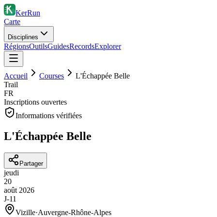
KerRun
Carte
Disciplines
Régions
Outils
Guides
Records
Explorer
Accueil
Courses
L'Échappée Belle
Trail
FR
Inscriptions ouvertes
Informations vérifiées
L'Échappée Belle
Partager
jeudi
20
août
2026
J-11
Vizille
·
Auvergne-Rhône-Alpes