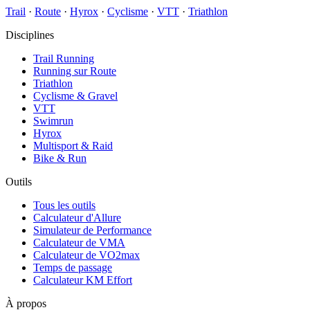
Trail
·
Route
·
Hyrox
·
Cyclisme
·
VTT
·
Triathlon
Disciplines
Trail Running
Running sur Route
Triathlon
Cyclisme & Gravel
VTT
Swimrun
Hyrox
Multisport & Raid
Bike & Run
Outils
Tous les outils
Calculateur d'Allure
Simulateur de Performance
Calculateur de VMA
Calculateur de VO2max
Temps de passage
Calculateur KM Effort
À propos