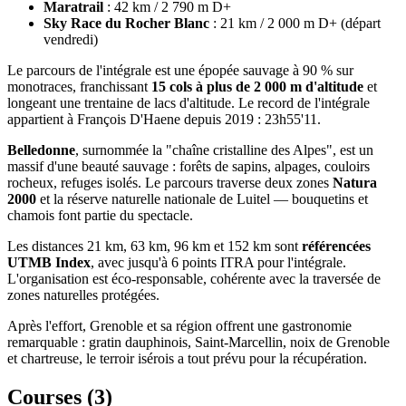
Maratrail
: 42 km / 2 790 m D+
Sky Race du Rocher Blanc
: 21 km / 2 000 m D+ (départ
vendredi)
Le parcours de l'intégrale est une épopée sauvage à 90 % sur
monotraces, franchissant
15 cols à plus de 2 000 m d'altitude
et
longeant une trentaine de lacs d'altitude. Le record de l'intégrale
appartient à François D'Haene depuis 2019 : 23h55'11.
Belledonne
, surnommée la "chaîne cristalline des Alpes", est un
massif d'une beauté sauvage : forêts de sapins, alpages, couloirs
rocheux, refuges isolés. Le parcours traverse deux zones
Natura
2000
et la réserve naturelle nationale de Luitel — bouquetins et
chamois font partie du spectacle.
Les distances 21 km, 63 km, 96 km et 152 km sont
référencées
UTMB Index
, avec jusqu'à 6 points ITRA pour l'intégrale.
L'organisation est éco-responsable, cohérente avec la traversée de
zones naturelles protégées.
Après l'effort, Grenoble et sa région offrent une gastronomie
remarquable : gratin dauphinois, Saint-Marcellin, noix de Grenoble
et chartreuse, le terroir isérois a tout prévu pour la récupération.
Courses (
3
)