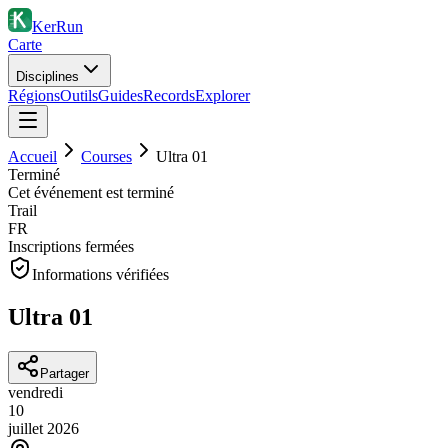
KerRun
Carte
Disciplines
Régions
Outils
Guides
Records
Explorer
Accueil
Courses
Ultra 01
Terminé
Cet événement est terminé
Trail
FR
Inscriptions fermées
Informations vérifiées
Ultra 01
Partager
vendredi
10
juillet
2026