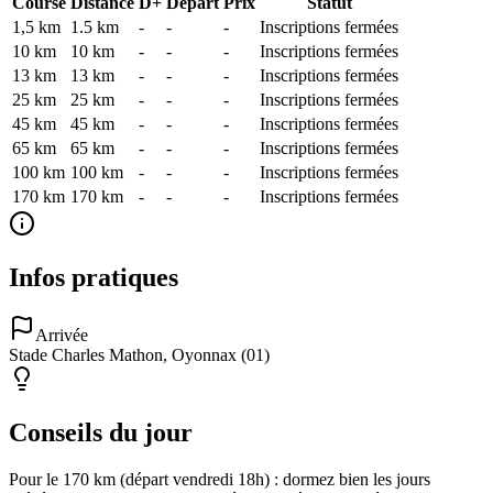
Course
Distance
D+
Départ
Prix
Statut
1,5 km
1.5
km
-
-
-
Inscriptions fermées
10 km
10
km
-
-
-
Inscriptions fermées
13 km
13
km
-
-
-
Inscriptions fermées
25 km
25
km
-
-
-
Inscriptions fermées
45 km
45
km
-
-
-
Inscriptions fermées
65 km
65
km
-
-
-
Inscriptions fermées
100 km
100
km
-
-
-
Inscriptions fermées
170 km
170
km
-
-
-
Inscriptions fermées
Infos pratiques
Arrivée
Stade Charles Mathon, Oyonnax (01)
Conseils du jour
Pour le 170 km (départ vendredi 18h) : dormez bien les jours