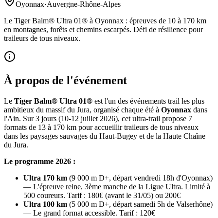
Oyonnax
·
Auvergne-Rhône-Alpes
Le Tiger Balm® Ultra 01® à Oyonnax : épreuves de 10 à 170 km
en montagnes, forêts et chemins escarpés. Défi de résilience pour
traileurs de tous niveaux.
À propos de l'événement
Le
Tiger Balm® Ultra 01®
est l'un des événements trail les plus
ambitieux du massif du Jura, organisé chaque été à
Oyonnax
dans
l'Ain. Sur 3 jours (10-12 juillet 2026), cet ultra-trail propose 7
formats de 13 à 170 km pour accueillir traileurs de tous niveaux
dans les paysages sauvages du Haut-Bugey et de la Haute Chaîne
du Jura.
Le programme 2026 :
Ultra 170 km
(9 000 m D+, départ vendredi 18h d'Oyonnax)
— L'épreuve reine, 3ème manche de la Ligue Ultra. Limité à
500 coureurs. Tarif : 180€ (avant le 31/05) ou 200€
Ultra 100 km
(5 000 m D+, départ samedi 5h de Valserhône)
— Le grand format accessible. Tarif : 120€