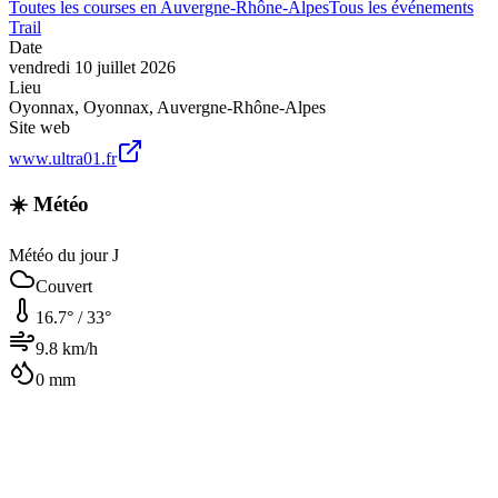
Toutes les courses en
Auvergne-Rhône-Alpes
Tous les événements
Trail
Date
vendredi 10 juillet 2026
Lieu
Oyonnax
,
Oyonnax
,
Auvergne-Rhône-Alpes
Site web
www.ultra01.fr
☀️ Météo
Météo du jour J
Couvert
16.7
° /
33
°
9.8
km/h
0
mm