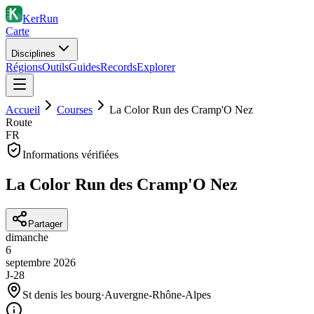
KerRun
Carte
Disciplines
Régions
Outils
Guides
Records
Explorer
Accueil
Courses
La Color Run des Cramp'O Nez
Route
FR
Informations vérifiées
La Color Run des Cramp'O Nez
Partager
dimanche
6
septembre
2026
J-28
St denis les bourg
·
Auvergne-Rhône-Alpes