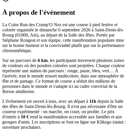
À propos de l'événement
La Color Run des Cramp'O Nez est une course à pied festive et
colorée organisée le dimanche 6 septembre 2026 à Saint-Denis-lès-
Bourg (01000, Ain), au départ de la Salle des fêtes. Portée par
Stéphane Rongeat et son équipe, cette manifestation populaire mise
sur la bonne humeur et la convivialité plutôt que sur la performance
chronométrique.
Sur un parcours de
6 km
, les participants traversent plusieurs zones
de couleurs où des poudres colorées sont projetées. Chaque couleur
représente une station du parcours : rouge, jaune, bleu, vert… À
l'arrivée, tout le monde ressort multicolore, dans une atmosphère de
fête et de partage. Ce format de course a séduit des millions de
personnes dans le monde et s'adapte ici au cadre convivial de la
Bresse aindinoise.
L'événement est ouvert à tous, avec un départ à
11h
depuis la Salle
des fêtes de Saint-Denis-lès-Bourg. Il n'est pas nécessaire d'être un
coureur expérimenté : on marche, on court, on profite. Le prix
d'entrée à
10 €
rend la manifestation accessible aux familles et aux
groupes d'amis. Les inscriptions se font en ligne sur Klikego (statut :
ouverture prochaine).