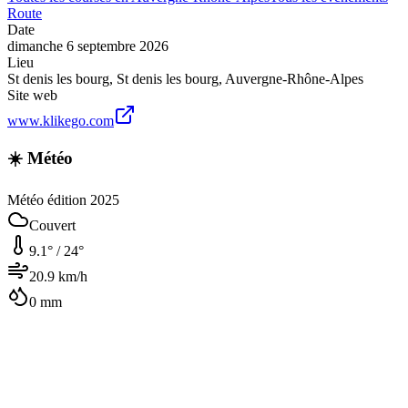
Route
Date
dimanche 6 septembre 2026
Lieu
St denis les bourg
,
St denis les bourg
,
Auvergne-Rhône-Alpes
Site web
www.klikego.com
☀️ Météo
Météo édition 2025
Couvert
9.1
° /
24
°
20.9
km/h
0
mm