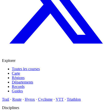
Explorer
Toutes les courses
Carte
Régions
Départements
Records
Guides
Trail
·
Route
·
Hyrox
·
Cyclisme
·
VTT
·
Triathlon
Disciplines