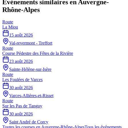
Événements similaires
en Auvergne-
Rhône-Alpes
Route
La Miou
15 août 2026
Val-revermont - Treffort
Route
Course Pédestre des Fêtes de la Rivière
23 août 2026
Sainte-Hélène-sur-Isère
Route
Les Foulées de Varces
30 août 2026
Varces-Allières-et-Risset
Route
Sur les Pas de Tanguy
30 août 2026
Saint André de Corcy
Toutes les courses en
Auvergne-Rhône-Alpes
Tous les événements