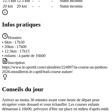
12.5 km
12.5
km
-
-
-
Statut inconnu
20 km
20
km
-
-
-
Statut inconnu
Infos pratiques
Horaires
•
6km
:
17h30
•
20km
:
17h00
•
12.5km
:
17h15
•
enfants
:
à partir de 16h00
Inscription
https://www.le-sportif.com/calendrier/224997/la-course-au-jambon-
2026-mouilleron-le-captif/trail-course-nature/
Conseils du jour
Arrivez au moins 30 minutes avant votre heure de départ pour
récupérer votre dossard et vous échauffer. Les courses enfants
démarrant à 16h00, prévoyez d'être sur place en milieu d'après-midi.