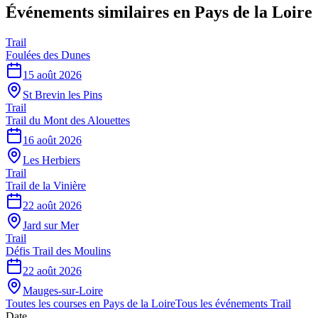
Événements similaires
en Pays de la Loire
Trail
Foulées des Dunes
15 août 2026
St Brevin les Pins
Trail
Trail du Mont des Alouettes
16 août 2026
Les Herbiers
Trail
Trail de la Vinière
22 août 2026
Jard sur Mer
Trail
Défis Trail des Moulins
22 août 2026
Mauges-sur-Loire
Toutes les courses en
Pays de la Loire
Tous les événements
Trail
Date