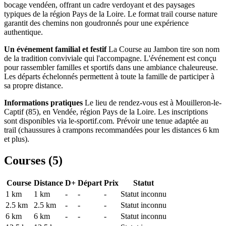
bocage vendéen, offrant un cadre verdoyant et des paysages
typiques de la région Pays de la Loire. Le format trail course nature
garantit des chemins non goudronnés pour une expérience
authentique.
Un événement familial et festif
La Course au Jambon tire son nom
de la tradition conviviale qui l'accompagne. L'événement est conçu
pour rassembler familles et sportifs dans une ambiance chaleureuse.
Les départs échelonnés permettent à toute la famille de participer à
sa propre distance.
Informations pratiques
Le lieu de rendez-vous est à Mouilleron-le-
Captif (85), en Vendée, région Pays de la Loire. Les inscriptions
sont disponibles via le-sportif.com. Prévoir une tenue adaptée au
trail (chaussures à crampons recommandées pour les distances 6 km
et plus).
Courses (
5
)
Course
Distance
D+
Départ
Prix
Statut
1 km
1
km
-
-
-
Statut inconnu
2.5 km
2.5
km
-
-
-
Statut inconnu
6 km
6
km
-
-
-
Statut inconnu