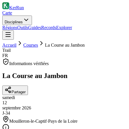
KerRun
Carte
Disciplines
Régions
Outils
Guides
Records
Explorer
Accueil
Courses
La Course au Jambon
Trail
FR
Informations vérifiées
La Course au Jambon
Partager
samedi
12
septembre
2026
J-34
Mouilleron-le-Captif
·
Pays de la Loire