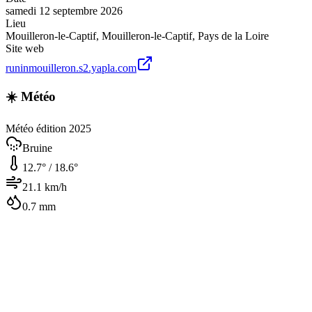
samedi 12 septembre 2026
Lieu
Mouilleron-le-Captif
,
Mouilleron-le-Captif
,
Pays de la Loire
Site web
runinmouilleron.s2.yapla.com
☀️ Météo
Météo édition 2025
Bruine
12.7
° /
18.6
°
21.1
km/h
0.7
mm