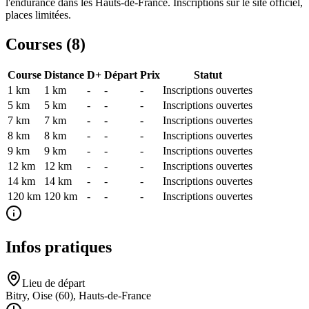
l'endurance dans les Hauts-de-France. Inscriptions sur le site officiel,
places limitées.
Courses (
8
)
Course
Distance
D+
Départ
Prix
Statut
1 km
1
km
-
-
-
Inscriptions ouvertes
5 km
5
km
-
-
-
Inscriptions ouvertes
7 km
7
km
-
-
-
Inscriptions ouvertes
8 km
8
km
-
-
-
Inscriptions ouvertes
9 km
9
km
-
-
-
Inscriptions ouvertes
12 km
12
km
-
-
-
Inscriptions ouvertes
14 km
14
km
-
-
-
Inscriptions ouvertes
120 km
120
km
-
-
-
Inscriptions ouvertes
Infos pratiques
Lieu de départ
Bitry, Oise (60), Hauts-de-France