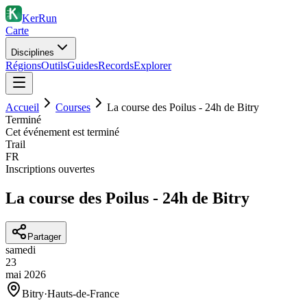
KerRun
Carte
Disciplines
Régions
Outils
Guides
Records
Explorer
Accueil
Courses
La course des Poilus - 24h de Bitry
Terminé
Cet événement est terminé
Trail
FR
Inscriptions ouvertes
La course des Poilus - 24h de Bitry
Partager
samedi
23
mai
2026
Bitry
·
Hauts-de-France