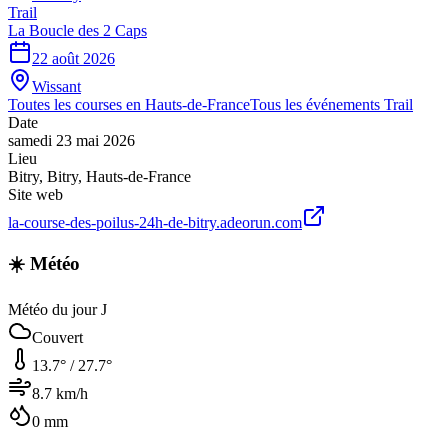
Trail
La Boucle des 2 Caps
22 août 2026
Wissant
Toutes les courses en
Hauts-de-France
Tous les événements
Trail
Date
samedi 23 mai 2026
Lieu
Bitry
,
Bitry
,
Hauts-de-France
Site web
la-course-des-poilus-24h-de-bitry.adeorun.com
☀️ Météo
Météo du jour J
Couvert
13.7
° /
27.7
°
8.7
km/h
0
mm