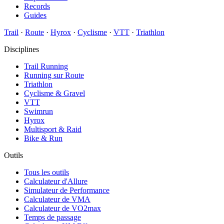
Records
Guides
Trail
·
Route
·
Hyrox
·
Cyclisme
·
VTT
·
Triathlon
Disciplines
Trail Running
Running sur Route
Triathlon
Cyclisme & Gravel
VTT
Swimrun
Hyrox
Multisport & Raid
Bike & Run
Outils
Tous les outils
Calculateur d'Allure
Simulateur de Performance
Calculateur de VMA
Calculateur de VO2max
Temps de passage