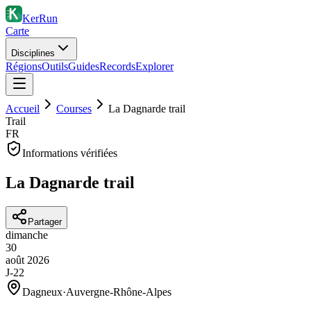
KerRun
Carte
Disciplines
Régions
Outils
Guides
Records
Explorer
Accueil
Courses
La Dagnarde trail
Trail
FR
Informations vérifiées
La Dagnarde trail
Partager
dimanche
30
août
2026
J-22
Dagneux
·
Auvergne-Rhône-Alpes