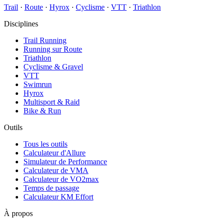
Trail
·
Route
·
Hyrox
·
Cyclisme
·
VTT
·
Triathlon
Disciplines
Trail Running
Running sur Route
Triathlon
Cyclisme & Gravel
VTT
Swimrun
Hyrox
Multisport & Raid
Bike & Run
Outils
Tous les outils
Calculateur d'Allure
Simulateur de Performance
Calculateur de VMA
Calculateur de VO2max
Temps de passage
Calculateur KM Effort
À propos