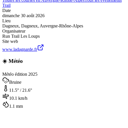
Toutes les courses en
Auvergne-Rhône-Alpes
Tous les événements
Trail
Date
dimanche 30 août 2026
Lieu
Dagneux
,
Dagneux
,
Auvergne-Rhône-Alpes
Organisateur
Run Trail Les Loups
Site web
www.ladagnarde.fr
☀️ Météo
Météo édition 2025
Bruine
11.5
° /
21.6
°
10.1
km/h
1.1
mm