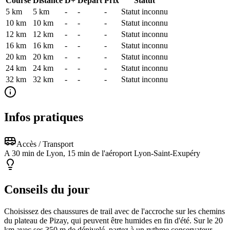
Course
Distance
D+
Départ
Prix
Statut
5 km
5
km
-
-
-
Statut inconnu
10 km
10
km
-
-
-
Statut inconnu
12 km
12
km
-
-
-
Statut inconnu
16 km
16
km
-
-
-
Statut inconnu
20 km
20
km
-
-
-
Statut inconnu
24 km
24
km
-
-
-
Statut inconnu
32 km
32
km
-
-
-
Statut inconnu
Infos pratiques
Accès / Transport
A 30 min de Lyon, 15 min de l'aéroport Lyon-Saint-Exupéry
Conseils du jour
Choisissez des chaussures de trail avec de l'accroche sur les chemins
du plateau de Pizay, qui peuvent être humides en fin d'été. Sur le 20
km avec ses 350 m de dénivelé, partez à un rythme conservateur