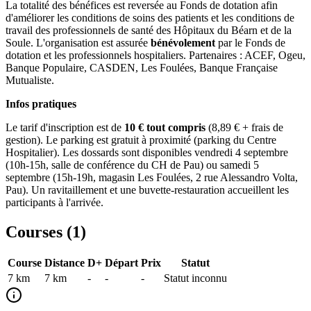
La totalité des bénéfices est reversée au Fonds de dotation afin
d'améliorer les conditions de soins des patients et les conditions de
travail des professionnels de santé des Hôpitaux du Béarn et de la
Soule. L'organisation est assurée
bénévolement
par le Fonds de
dotation et les professionnels hospitaliers. Partenaires : ACEF, Ogeu,
Banque Populaire, CASDEN, Les Foulées, Banque Française
Mutualiste.
Infos pratiques
Le tarif d'inscription est de
10 € tout compris
(8,89 € + frais de
gestion). Le parking est gratuit à proximité (parking du Centre
Hospitalier). Les dossards sont disponibles vendredi 4 septembre
(10h-15h, salle de conférence du CH de Pau) ou samedi 5
septembre (15h-19h, magasin Les Foulées, 2 rue Alessandro Volta,
Pau). Un ravitaillement et une buvette-restauration accueillent les
participants à l'arrivée.
Courses (
1
)
Course
Distance
D+
Départ
Prix
Statut
7 km
7
km
-
-
-
Statut inconnu