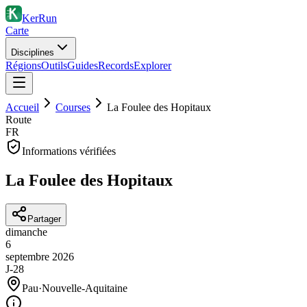
KerRun
Carte
Disciplines
Régions
Outils
Guides
Records
Explorer
Accueil
Courses
La Foulee des Hopitaux
Route
FR
Informations vérifiées
La Foulee des Hopitaux
Partager
dimanche
6
septembre
2026
J-28
Pau
·
Nouvelle-Aquitaine