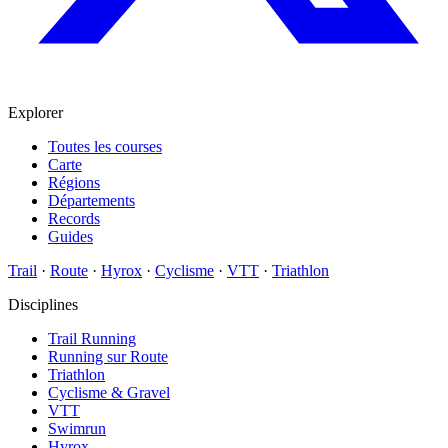
Explorer
Toutes les courses
Carte
Régions
Départements
Records
Guides
Trail
·
Route
·
Hyrox
·
Cyclisme
·
VTT
·
Triathlon
Disciplines
Trail Running
Running sur Route
Triathlon
Cyclisme & Gravel
VTT
Swimrun
Hyrox