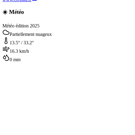
☀️ Météo
Météo édition 2025
Partiellement nuageux
13.5
° /
33.2
°
16.3
km/h
0
mm