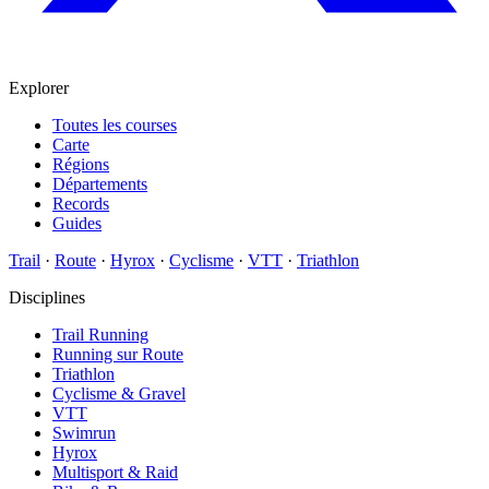
Explorer
Toutes les courses
Carte
Régions
Départements
Records
Guides
Trail
·
Route
·
Hyrox
·
Cyclisme
·
VTT
·
Triathlon
Disciplines
Trail Running
Running sur Route
Triathlon
Cyclisme & Gravel
VTT
Swimrun
Hyrox
Multisport & Raid