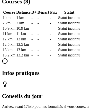
Courses (
8
)
Course
Distance
D+
Départ
Prix
Statut
1 km
1
km
-
-
-
Statut inconnu
2 km
2
km
-
-
-
Statut inconnu
10,9 km
10.9
km
-
-
-
Statut inconnu
11 km
11
km
-
-
-
Statut inconnu
12 km
12
km
-
-
-
Statut inconnu
12,5 km
12.5
km
-
-
-
Statut inconnu
13 km
13
km
-
-
-
Statut inconnu
13,2 km
13.2
km
-
-
-
Statut inconnu
Infos pratiques
Conseils du jour
Arrivez avant 17h30 pour les formalités si vous courez la