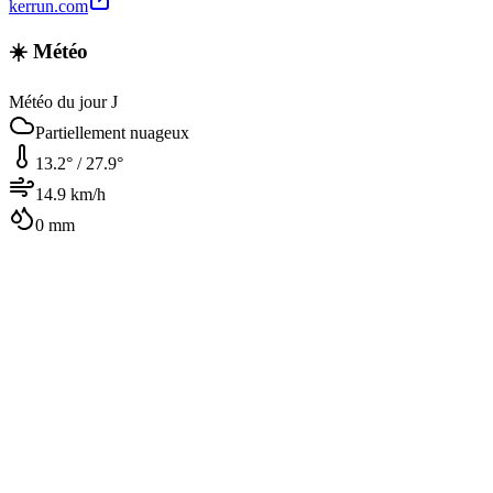
kerrun.com
☀️ Météo
Météo du jour J
Partiellement nuageux
13.2
° /
27.9
°
14.9
km/h
0
mm