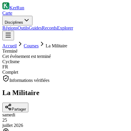
KerRun
Carte
Disciplines
Régions
Outils
Guides
Records
Explorer
Accueil
Courses
La Militaire
Terminé
Cet événement est terminé
Cyclisme
FR
Complet
Informations vérifiées
La Militaire
Partager
samedi
25
juillet
2026