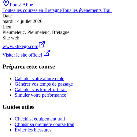
Pont-l'Abbé
Toutes les courses en
Bretagne
Tous les événements
Trail
Date
mardi 14 juillet 2026
Lieu
Pleumeleuc
,
Pleumeleuc
,
Bretagne
Site web
www.klikego.com
Visiter le site officiel
Préparez cette course
Calculer votre allure cible
Générer vos temps de passage
Calculer vos km-effort trail
Simuler votre performance
Guides utiles
Checklist équipement trail
Choisir sa première course trail
Éviter les blessures