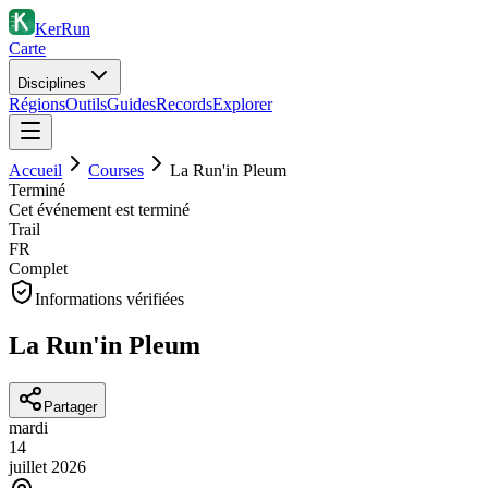
KerRun
Carte
Disciplines
Régions
Outils
Guides
Records
Explorer
Accueil
Courses
La Run'in Pleum
Terminé
Cet événement est terminé
Trail
FR
Complet
Informations vérifiées
La Run'in Pleum
Partager
mardi
14
juillet
2026