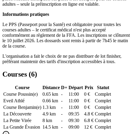
adultes – seule la préinscription en ligne est valable.
Informations pratiques
Le PPS (Passeport pour la Santé) est obligatoire pour toutes les
courses adultes – le certificat médical n'est plus accepté
conformément au règlement de la FFA. Les inscriptions se clôturent
le 10 juillet 2026. Les dossards sont remis à partir de 7h45 le matin
de la course.
L'organisation a fait le choix de ne pas distribuer de lot finisher,
préférant maintenir des tarifs d'inscription accessibles à tous.
Courses (
6
)
Course
Distance
D+
Départ
Prix
Statut
Course Poussin(e)
0.65
km
-
11:00
0 €
Complet
Eveil Athlé
0.66
km
-
11:00
0 €
Complet
Course Benjamin(e)
1.3
km
-
11:00
0 €
Complet
La Découverte
4.9
km
-
09:35
4.8 €
Complet
La Petite Virée
8
km
-
09:30
6.8 €
Complet
La Grande Évasion
14.5
km
-
09:00
12 €
Complet