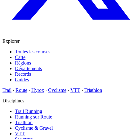
Explorer
Toutes les courses
Carte
Régions
Départements
Records
Guides
Trail
·
Route
·
Hyrox
·
Cyclisme
·
VTT
·
Triathlon
Disciplines
Trail Running
Running sur Route
Triathlon
Cyclisme & Gravel
VTT