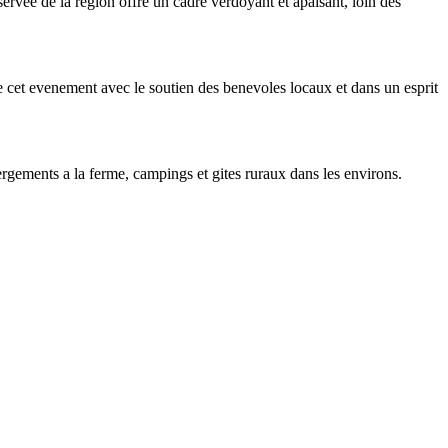
ervee de la region offre un cadre verdoyant et apaisant, loin des
e cet evenement avec le soutien des benevoles locaux et dans un esprit
ergements a la ferme, campings et gites ruraux dans les environs.