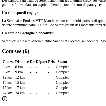
Les parcours du Trail de Serent sillonnent les chemins creux, les valle
grandes foules, dans un esprit authentiquement breton de partage et de
Un club sportif engage
La Serentaise Foulees VTT Marche est un club multisports actif qui pra
de fete communautaire. Le Trail de Serent est un des moments forts du 
Un coin de Bretagne a decouvrir
Serent est situe a mi-chemin entre Vannes et Ploemel, au coeur du Morb
Courses (
6
)
Course
Distance
D+
Départ
Prix
Statut
8 km
8
km
-
-
-
Complet
9 km
9
km
-
-
-
Complet
12 km
12
km
-
-
-
Complet
15 km
15
km
-
-
-
Complet
17 km
17
km
-
-
-
Complet
24 km
24
km
-
-
-
Complet