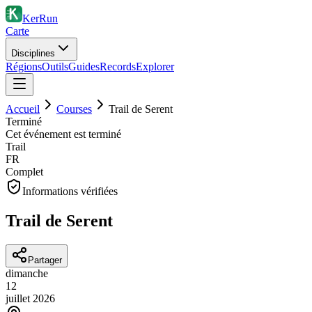
KerRun
Carte
Disciplines
Régions
Outils
Guides
Records
Explorer
Accueil
Courses
Trail de Serent
Terminé
Cet événement est terminé
Trail
FR
Complet
Informations vérifiées
Trail de Serent
Partager
dimanche
12
juillet
2026