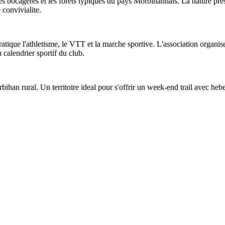
es bocageres et les forets typiques du pays Morbihannais. La nature pres
 convivialite.
tique l'athletisme, le VTT et la marche sportive. L'association organis
calendrier sportif du club.
ihan rural. Un territoire ideal pour s'offrir un week-end trail avec heb