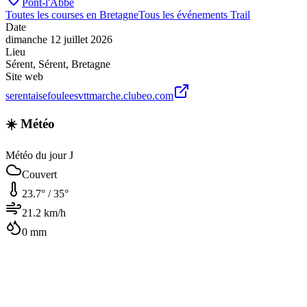
Pont-l'Abbé
Toutes les courses en
Bretagne
Tous les événements
Trail
Date
dimanche 12 juillet 2026
Lieu
Sérent
,
Sérent
,
Bretagne
Site web
serentaisefouleesvttmarche.clubeo.com
☀️ Météo
Météo du jour J
Couvert
23.7
° /
35
°
21.2
km/h
0
mm