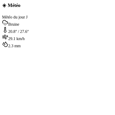
☀️ Météo
Météo du jour J
Bruine
20.8
° /
27.6
°
29.1
km/h
2.3
mm