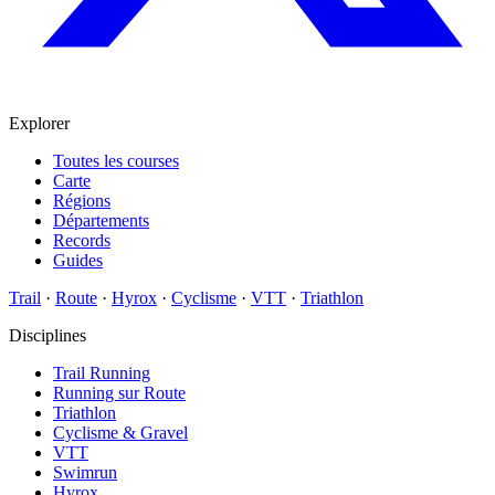
Explorer
Toutes les courses
Carte
Régions
Départements
Records
Guides
Trail
·
Route
·
Hyrox
·
Cyclisme
·
VTT
·
Triathlon
Disciplines
Trail Running
Running sur Route
Triathlon
Cyclisme & Gravel
VTT
Swimrun
Hyrox