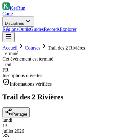
KerRun
Carte
Disciplines
Régions
Outils
Guides
Records
Explorer
Accueil
Courses
Trail des 2 Rivières
Terminé
Cet événement est terminé
Trail
FR
Inscriptions ouvertes
Informations vérifiées
Trail des 2 Rivières
Partager
lundi
13
juillet
2026