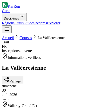
KerRun
Carte
Disciplines
Régions
Outils
Guides
Records
Explorer
Accueil
Courses
La Valléeresienne
Trail
FR
Inscriptions ouvertes
Informations vérifiées
La Valléeresienne
Partager
dimanche
30
août
2026
J-23
Valleroy
·
Grand Est