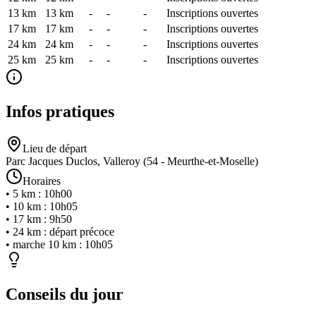
13 km
13
km
-
-
-
Inscriptions ouvertes
17 km
17
km
-
-
-
Inscriptions ouvertes
24 km
24
km
-
-
-
Inscriptions ouvertes
25 km
25
km
-
-
-
Inscriptions ouvertes
Infos pratiques
Lieu de départ
Parc Jacques Duclos, Valleroy (54 - Meurthe-et-Moselle)
Horaires
•
5 km
:
10h00
•
10 km
:
10h05
•
17 km
:
9h50
•
24 km
:
départ précoce
•
marche 10 km
:
10h05
Conseils du jour