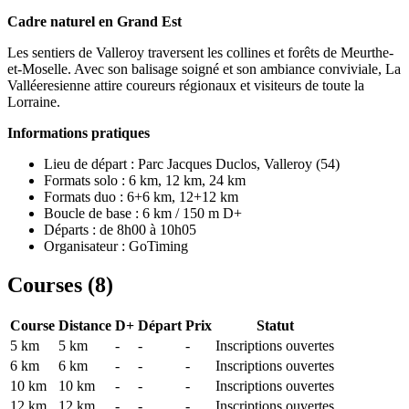
Cadre naturel en Grand Est
Les sentiers de Valleroy traversent les collines et forêts de Meurthe-
et-Moselle. Avec son balisage soigné et son ambiance conviviale, La
Valléeresienne attire coureurs régionaux et visiteurs de toute la
Lorraine.
Informations pratiques
Lieu de départ : Parc Jacques Duclos, Valleroy (54)
Formats solo : 6 km, 12 km, 24 km
Formats duo : 6+6 km, 12+12 km
Boucle de base : 6 km / 150 m D+
Départs : de 8h00 à 10h05
Organisateur : GoTiming
Courses (
8
)
Course
Distance
D+
Départ
Prix
Statut
5 km
5
km
-
-
-
Inscriptions ouvertes
6 km
6
km
-
-
-
Inscriptions ouvertes
10 km
10
km
-
-
-
Inscriptions ouvertes
12 km
12
km
-
-
-
Inscriptions ouvertes