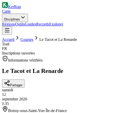
KerRun
Carte
Disciplines
Régions
Outils
Guides
Records
Explorer
Accueil
Courses
Le Tacot et La Renarde
Trail
FR
Inscriptions ouvertes
Informations vérifiées
Le Tacot et La Renarde
Partager
samedi
12
septembre
2026
J-35
Boissy-sous-Saint-Yon
·
Île-de-France