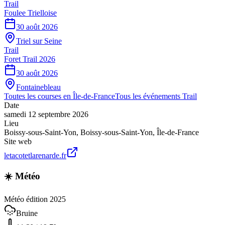
Trail
Foulee Trielloise
30 août 2026
Triel sur Seine
Trail
Foret Trail 2026
30 août 2026
Fontainebleau
Toutes les courses en
Île-de-France
Tous les événements
Trail
Date
samedi 12 septembre 2026
Lieu
Boissy-sous-Saint-Yon
,
Boissy-sous-Saint-Yon
,
Île-de-France
Site web
letacotetlarenarde.fr
☀️ Météo
Météo édition 2025
Bruine