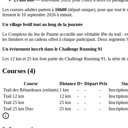
Les courses adultes partent à
16h00
(départ unique), pour que tout le 
ferment le 10 septembre 2026 à minuit.
Un village festif tout au long de la journée
Le Complexe du Jeu de Paume accueille une véritable fête du trail : ex
les finishers et un cadeau offert à chaque participant. Deux segments 
Un événement inscrit dans le Challenge Running 91
Les 12 km et 25 km font partie du Challenge Running 91, la série de c
Courses (
4
)
Course
Distance
D+
Départ
Prix
Sta
Trail des Rénardeaux (enfants)
1
km
-
-
-
Inscriptio
Trail 12 km
12
km
-
-
-
Inscriptio
Trail 25 km
25
km
-
-
-
Inscriptio
Trail 25 km Duo
25
km
-
-
-
Inscriptio