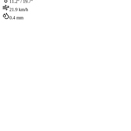
11.2
° /
19.7
°
21.9
km/h
0.4
mm