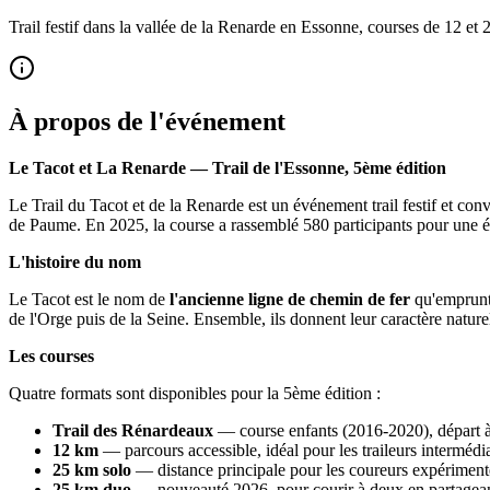
Trail festif dans la vallée de la Renarde en Essonne, courses de 12 et
À propos de l'événement
Le Tacot et La Renarde — Trail de l'Essonne, 5ème édition
Le Trail du Tacot et de la Renarde est un événement trail festif et con
de Paume. En 2025, la course a rassemblé 580 participants pour une é
L'histoire du nom
Le Tacot est le nom de
l'ancienne ligne de chemin de fer
qu'emprunta
de l'Orge puis de la Seine. Ensemble, ils donnent leur caractère naturel e
Les courses
Quatre formats sont disponibles pour la 5ème édition :
Trail des Rénardeaux
— course enfants (2016-2020), départ 
12 km
— parcours accessible, idéal pour les traileurs intermédi
25 km solo
— distance principale pour les coureurs expériment
25 km duo
— nouveauté 2026, pour courir à deux en partageant