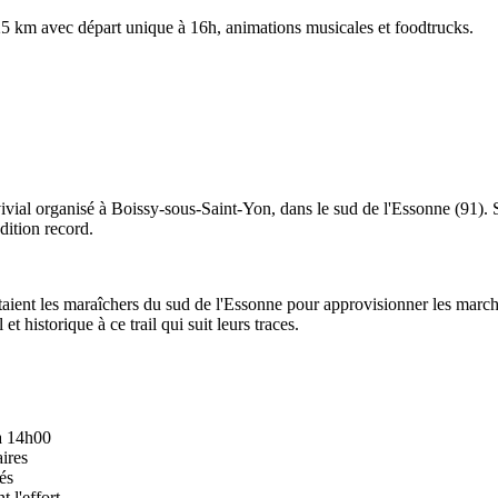
 25 km avec départ unique à 16h, animations musicales et foodtrucks.
vivial organisé à Boissy-sous-Saint-Yon, dans le sud de l'Essonne (91). 
dition record.
ient les maraîchers du sud de l'Essonne pour approvisionner les march
t historique à ce trail qui suit leurs traces.
à 14h00
aires
és
 l'effort