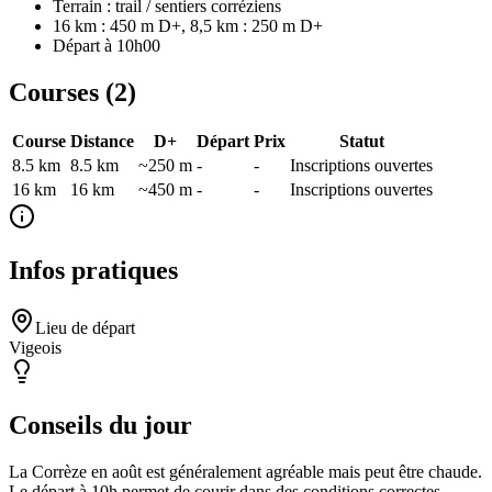
Terrain : trail / sentiers corréziens
16 km : 450 m D+, 8,5 km : 250 m D+
Départ à 10h00
Courses (
2
)
Course
Distance
D+
Départ
Prix
Statut
8.5 km
8.5
km
~250 m
-
-
Inscriptions ouvertes
16 km
16
km
~450 m
-
-
Inscriptions ouvertes
Infos pratiques
Lieu de départ
Vigeois
Conseils du jour
La Corrèze en août est généralement agréable mais peut être chaude.
Le départ à 10h permet de courir dans des conditions correctes.