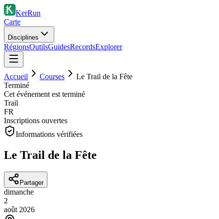
KerRun
Carte
Disciplines
Régions
Outils
Guides
Records
Explorer
Accueil
Courses
Le Trail de la Fête
Terminé
Cet événement est terminé
Trail
FR
Inscriptions ouvertes
Informations vérifiées
Le Trail de la Fête
Partager
dimanche
2
août
2026