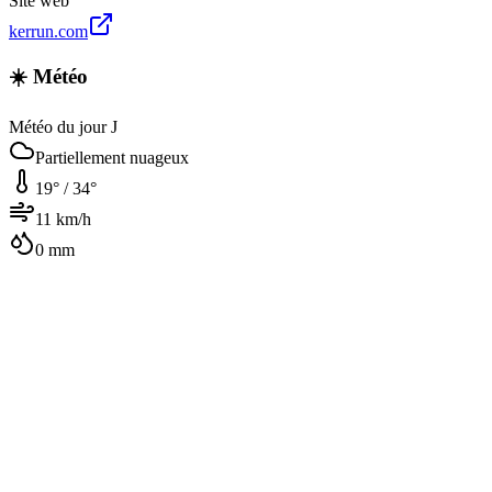
Site web
kerrun.com
☀️ Météo
Météo du jour J
Partiellement nuageux
19
° /
34
°
11
km/h
0
mm