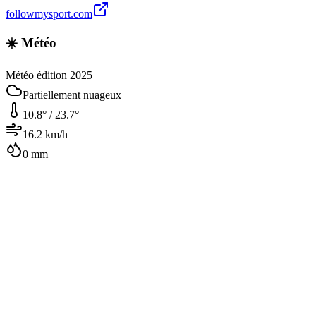
followmysport.com
☀️ Météo
Météo édition 2025
Partiellement nuageux
10.8
° /
23.7
°
16.2
km/h
0
mm