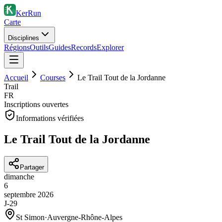
KerRun
Carte
Disciplines
Régions
Outils
Guides
Records
Explorer
Accueil
Courses
Le Trail Tout de la Jordanne
Trail
FR
Inscriptions ouvertes
Informations vérifiées
Le Trail Tout de la Jordanne
Partager
dimanche
6
septembre
2026
J-29
St Simon
·
Auvergne-Rhône-Alpes