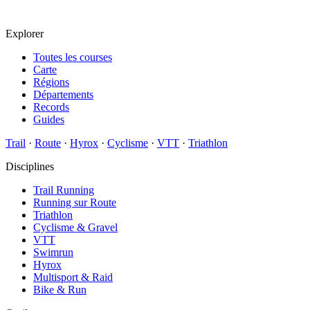
Explorer
Toutes les courses
Carte
Régions
Départements
Records
Guides
Trail
·
Route
·
Hyrox
·
Cyclisme
·
VTT
·
Triathlon
Disciplines
Trail Running
Running sur Route
Triathlon
Cyclisme & Gravel
VTT
Swimrun
Hyrox
Multisport & Raid
Bike & Run