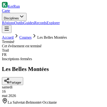
KerRun
Carte
Disciplines
Régions
Outils
Guides
Records
Explorer
Accueil
Courses
Les Belles Montées
Terminé
Cet événement est terminé
Trail
FR
Inscriptions fermées
Les Belles Montées
Partager
samedi
16
mai
2026
La Salvetat-Belmontet
·
Occitanie