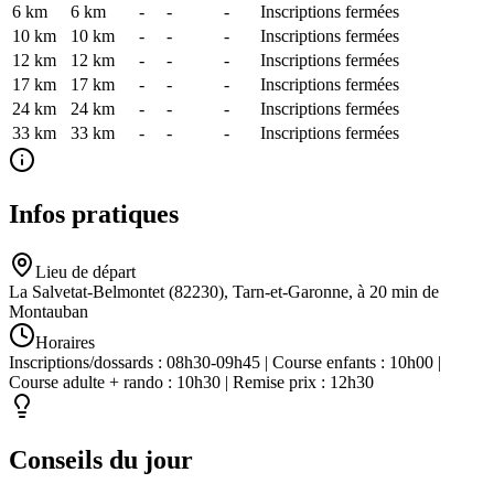
6 km
6
km
-
-
-
Inscriptions fermées
10 km
10
km
-
-
-
Inscriptions fermées
12 km
12
km
-
-
-
Inscriptions fermées
17 km
17
km
-
-
-
Inscriptions fermées
24 km
24
km
-
-
-
Inscriptions fermées
33 km
33
km
-
-
-
Inscriptions fermées
Infos pratiques
Lieu de départ
La Salvetat-Belmontet (82230), Tarn-et-Garonne, à 20 min de
Montauban
Horaires
Inscriptions/dossards : 08h30-09h45 | Course enfants : 10h00 |
Course adulte + rando : 10h30 | Remise prix : 12h30
Conseils du jour