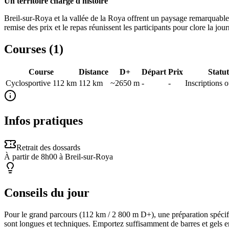
Un territoire chargé d'histoire
Breil-sur-Roya et la vallée de la Roya offrent un paysage remarquable :
remise des prix et le repas réunissent les participants pour clore la jou
Courses (
1
)
Course
Distance
D+
Départ
Prix
Statut
Cyclosportive 112 km
112
km
~2650 m
-
-
Inscriptions 
Infos pratiques
Retrait des dossards
À partir de 8h00 à Breil-sur-Roya
Conseils du jour
Pour le grand parcours (112 km / 2 800 m D+), une préparation spécifiq
sont longues et techniques. Emportez suffisamment de barres et gels entre