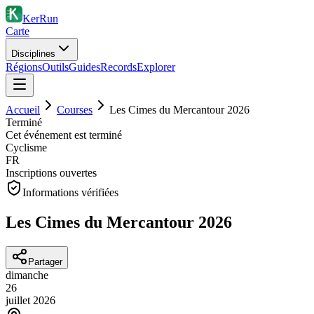
KerRun
Carte
Disciplines
Régions
Outils
Guides
Records
Explorer
Accueil
Courses
Les Cimes du Mercantour 2026
Terminé
Cet événement est terminé
Cyclisme
FR
Inscriptions ouvertes
Informations vérifiées
Les Cimes du Mercantour 2026
Partager
dimanche
26
juillet
2026