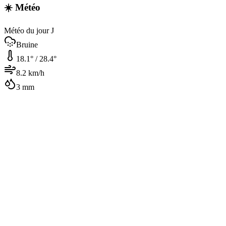
☀️ Météo
Météo du jour J
Bruine
18.1
° /
28.4
°
8.2
km/h
3
mm