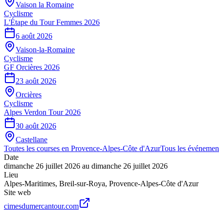
Vaison la Romaine
Cyclisme
L'Étape du Tour Femmes 2026
6 août 2026
Vaison-la-Romaine
Cyclisme
GF Orcières 2026
23 août 2026
Orcières
Cyclisme
Alpes Verdon Tour 2026
30 août 2026
Castellane
Toutes les courses en
Provence-Alpes-Côte d'Azur
Tous les événemen
Date
dimanche 26 juillet 2026
au
dimanche 26 juillet 2026
Lieu
Alpes-Maritimes
,
Breil-sur-Roya
,
Provence-Alpes-Côte d'Azur
Site web
cimesdumercantour.com