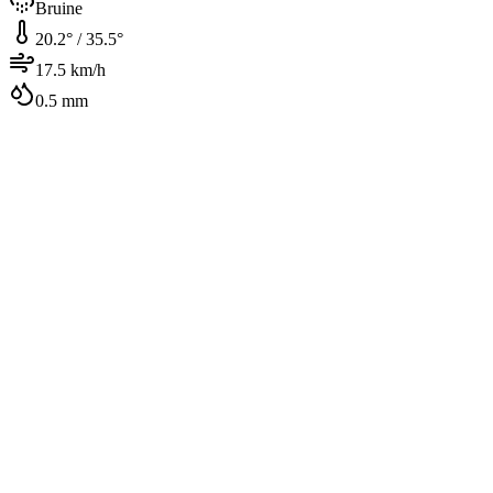
Bruine
20.2
° /
35.5
°
17.5
km/h
0.5
mm