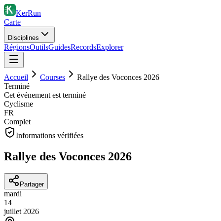
KerRun
Carte
Disciplines
Régions
Outils
Guides
Records
Explorer
Accueil
Courses
Rallye des Voconces 2026
Terminé
Cet événement est terminé
Cyclisme
FR
Complet
Informations vérifiées
Rallye des Voconces 2026
Partager
mardi
14
juillet
2026