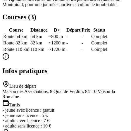
Montmirail, pour une journée sportive et culturelle inoubliable.
Courses (
3
)
Course
Distance
D+
Départ
Prix
Statut
Route 54 km
54
km
~800 m
-
-
Complet
Route 82 km
82
km
~1200 m
-
-
Complet
Route 110 km
110
km
~1720 m
-
-
Complet
Infos pratiques
Lieu de départ
Maison des Associations, 8 Quai de Verdun, 84110 Vaison-la-
Romaine
Tarifs
•
jeune avec licence
:
gratuit
•
jeune sans licence
:
5 €
•
adulte avec licence
:
7 €
•
adulte sans licence
:
10 €