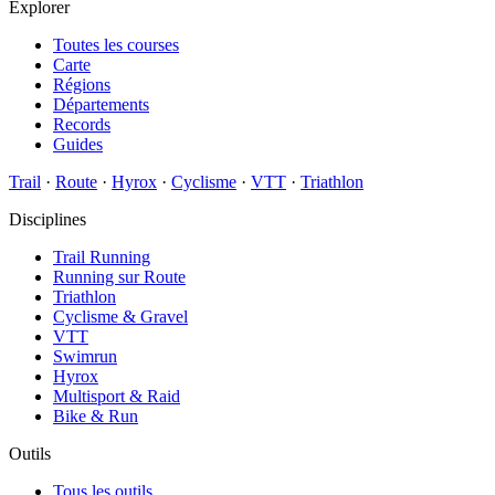
Explorer
Toutes les courses
Carte
Régions
Départements
Records
Guides
Trail
·
Route
·
Hyrox
·
Cyclisme
·
VTT
·
Triathlon
Disciplines
Trail Running
Running sur Route
Triathlon
Cyclisme & Gravel
VTT
Swimrun
Hyrox
Multisport & Raid
Bike & Run
Outils
Tous les outils