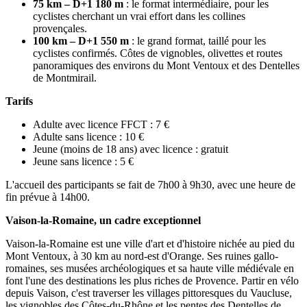
75 km – D+1 180 m
: le format intermédiaire, pour les
cyclistes cherchant un vrai effort dans les collines
provençales.
100 km – D+1 550 m
: le grand format, taillé pour les
cyclistes confirmés. Côtes de vignobles, olivettes et routes
panoramiques des environs du Mont Ventoux et des Dentelles
de Montmirail.
Tarifs
Adulte avec licence FFCT : 7 €
Adulte sans licence : 10 €
Jeune (moins de 18 ans) avec licence : gratuit
Jeune sans licence : 5 €
L'accueil des participants se fait de 7h00 à 9h30, avec une heure de
fin prévue à 14h00.
Vaison-la-Romaine, un cadre exceptionnel
Vaison-la-Romaine est une ville d'art et d'histoire nichée au pied du
Mont Ventoux, à 30 km au nord-est d'Orange. Ses ruines gallo-
romaines, ses musées archéologiques et sa haute ville médiévale en
font l'une des destinations les plus riches de Provence. Partir en vélo
depuis Vaison, c'est traverser les villages pittoresques du Vaucluse,
les vignobles des Côtes-du-Rhône et les pentes des Dentelles de