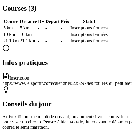
Courses (
3
)
Course
Distance
D+
Départ
Prix
Statut
5 km
5
km
-
-
-
Inscriptions fermées
10 km
10
km
-
-
-
Inscriptions fermées
21.1 km
21.1
km
-
-
-
Inscriptions fermées
Infos pratiques
Inscription
https://www.le-sportif.com/calendrier/225297/les-foulees-du-petit-ble
Conseils du jour
Arrivez tôt pour le retrait de dossard, notamment si vous courez le s
pour viser un chrono. Pensez à bien vous hydrater avant le départ et p
courez le semi-marathon.