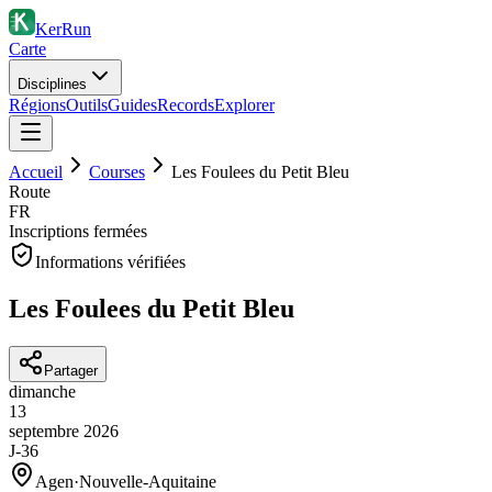
KerRun
Carte
Disciplines
Régions
Outils
Guides
Records
Explorer
Accueil
Courses
Les Foulees du Petit Bleu
Route
FR
Inscriptions fermées
Informations vérifiées
Les Foulees du Petit Bleu
Partager
dimanche
13
septembre
2026
J-36
Agen
·
Nouvelle-Aquitaine