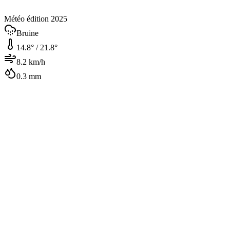
Météo édition 2025
Bruine
14.8
° /
21.8
°
8.2
km/h
0.3
mm