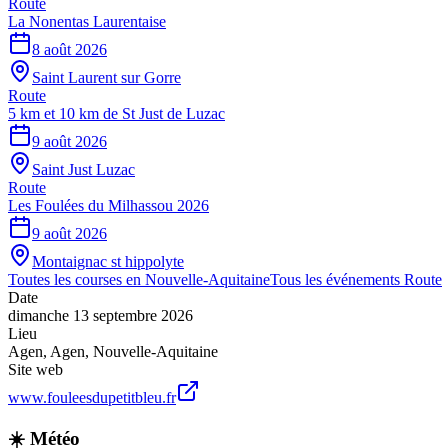
Route
La Nonentas Laurentaise
8 août 2026
Saint Laurent sur Gorre
Route
5 km et 10 km de St Just de Luzac
9 août 2026
Saint Just Luzac
Route
Les Foulées du Milhassou 2026
9 août 2026
Montaignac st hippolyte
Toutes les courses en
Nouvelle-Aquitaine
Tous les événements
Route
Date
dimanche 13 septembre 2026
Lieu
Agen
,
Agen
,
Nouvelle-Aquitaine
Site web
www.fouleesdupetitbleu.fr
☀️ Météo